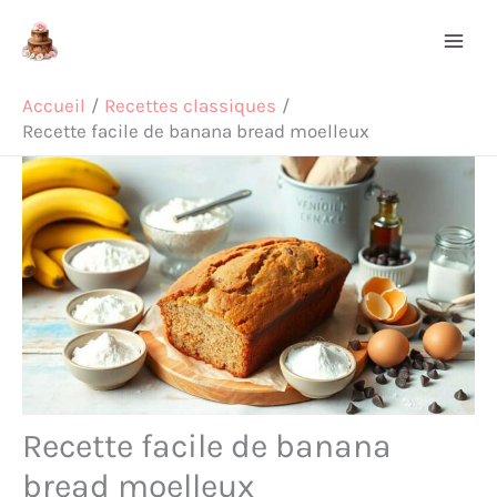
Aller
Rechercher
au
contenu
Accueil
Recettes classiques
Recette facile de banana bread moelleux
Recette facile de banana
bread moelleux