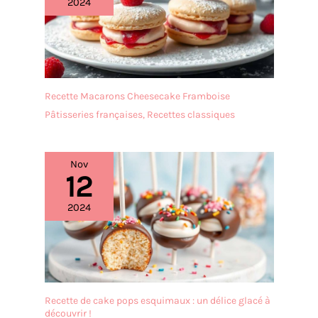
2024
Recette Macarons Cheesecake Framboise
Pâtisseries françaises
,
Recettes classiques
Nov
12
2024
Recette de cake pops esquimaux : un délice glacé à
découvrir !