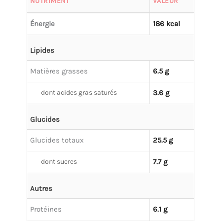
NUTRIMENT
VALEUR
Énergie
186 kcal
Lipides
Matières grasses
6.5 g
dont acides gras saturés
3.6 g
Glucides
Glucides totaux
25.5 g
dont sucres
7.7 g
Autres
Protéines
6.1 g