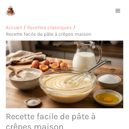
Aller
Rechercher
au
contenu
Accueil
Recettes classiques
Recette facile de pâte à crêpes maison
Recette facile de pâte à
crêpes maison