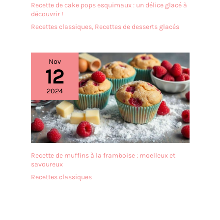
Recette de cake pops esquimaux : un délice glacé à
découvrir !
Recettes classiques
,
Recettes de desserts glacés
Nov
12
2024
Recette de muffins à la framboise : moelleux et
savoureux
Recettes classiques