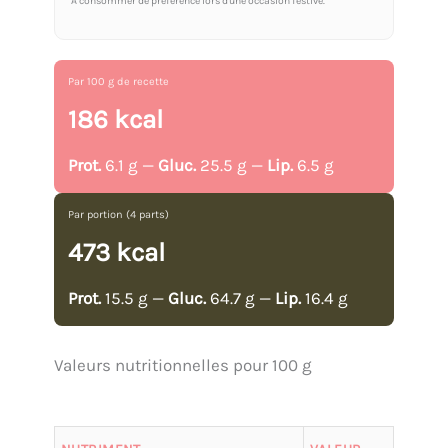
À consommer de préférence lors d'une occasion festive.
Par 100 g de recette
186 kcal
Prot.
6.1 g —
Gluc.
25.5 g —
Lip.
6.5 g
Par portion (4 parts)
473 kcal
Prot.
15.5 g —
Gluc.
64.7 g —
Lip.
16.4 g
Valeurs nutritionnelles pour 100 g