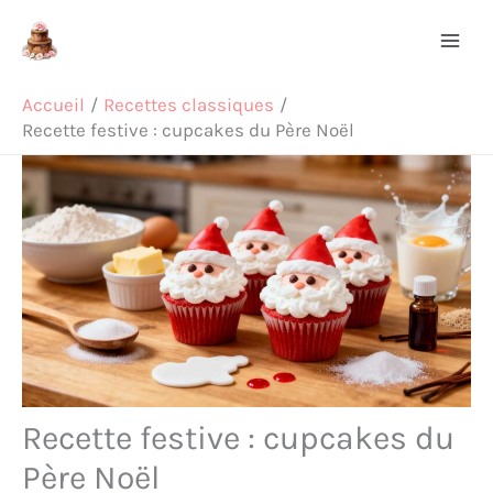
Aller
Rechercher
au
contenu
Accueil
Recettes classiques
Recette festive : cupcakes du Père Noël
Recette festive : cupcakes du
Père Noël