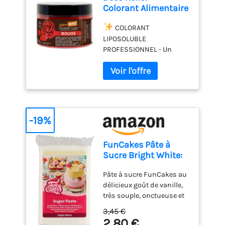
longtemps. L'emballage
Colorant Alimentaire
est conçu de manière à ce
Rouge 20 g -
que la distribution puisse
Colorant Liposoluble
COLORANT
être contrôlée très
en Poudre -
LIPOSOLUBLE
précisément, que le
Ingrédient Cuisine &
PROFESSIONNEL - Un
dosage soit facile et que le
Pâtisserie - Pour
colorant alimentaire «
bouchon reste propre. Le
Crèmes au Beurre,
laqu頻 liposoluble pour
colorant alimentaire est
Chocolat, Pâtes
colorer vos préparations
stable à la cuisson
d’Amande, Ganaches
d’un joli rouge intense.
jusqu'à 200°C, alors
- CH647
Très concentré, il est idéal
pourquoi ne pas faire un
pour la coloration de vos
gâteau coloré pour une
-19%
crèmes au beurre,
fois ? FunCakes est
chocolats, pâtes
spécialisé dans les
FunCakes Pâte à
d’amande, ganaches et
ingrédients et les produits
Sucre Bright White:
autres préparations
pour la décoration de
facile à utiliser, lisse,
grasses.
ROUGE
gâteaux. Nous aimons la
Pâte à sucre FunCakes au
flexible, douce et
INTENSE - Ce colorant en
pâtisserie autant que vous
délicieux goût de vanille,
pliable, parfaite pour
poudre se mélange
et sommes toujours à la
très souple, onctueuse et
la décoration de
facilement aux matières
recherche de produits de
facile à utiliser grâce à sa
gâteaux, halal,
grasses et huiles, ce qui
3,45 €
pâtisserie professionnels
structure fine. Elle est
casher et sans
en fait un ingrédient de
2,80 €
pour les pâtissiers