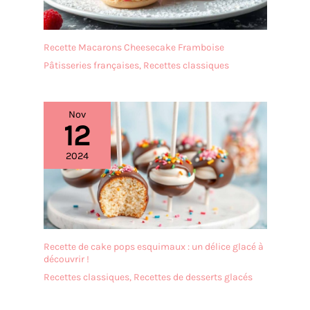
Recette Macarons Cheesecake Framboise
Pâtisseries françaises
,
Recettes classiques
Nov
12
2024
Recette de cake pops esquimaux : un délice glacé à
découvrir !
Recettes classiques
,
Recettes de desserts glacés