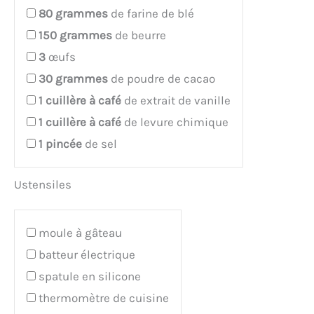
80
grammes
de farine de blé
150
grammes
de beurre
3
œufs
30
grammes
de poudre de cacao
1
cuillère à café
de extrait de vanille
1
cuillère à café
de levure chimique
1
pincée
de sel
Ustensiles
moule à gâteau
batteur électrique
spatule en silicone
thermomètre de cuisine