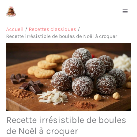
Aller
Rechercher
au
contenu
Accueil
Recettes classiques
Recette irrésistible de boules de Noël à croquer
Recette irrésistible de boules
de Noël à croquer