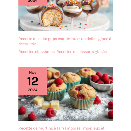
2024
(37).
réglementations
FSC(Forest Stewardship
Council) Facile à utiliser et
polyvalent : les moules à
cupcakes fantaisie sont un
excellent choix pour
Recette de cake pops esquimaux : un délice glacé à
améliorer vos cupcakes.
découvrir !
Non seulement pour les
Recettes classiques
,
Recettes de desserts glacés
cupcakes, c'est également
un support de cuisson
parfait pour les biscuits, les
tartes, les biscuits et les
Nov
12
brownies, tout ce que vos
consommateurs ont besoin
2024
de faire est juste de déplier
la doublure et de profiter du
dessert. Préparez une fête
impressionnante pour votre
famille et vos amis avec les
moules à cupcakes Bake
Choice
Recette de muffins à la framboise : moelleux et