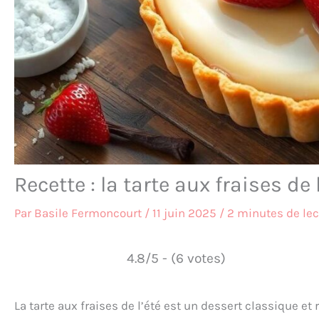
Recette : la tarte aux fraises de 
Par
Basile Fermoncourt
/
11 juin 2025
/
2 minutes de lec
4.8/5 - (6 votes)
La tarte aux fraises de l’été est un dessert classique et