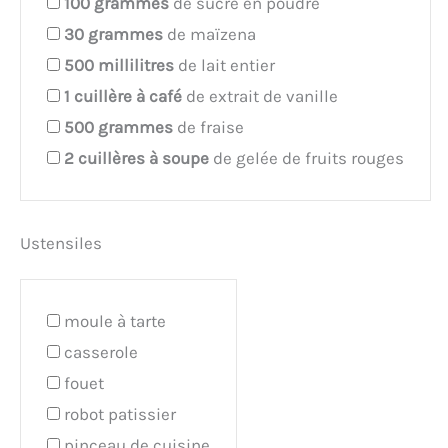
100
grammes
de sucre en poudre
30
grammes
de maïzena
500
millilitres
de lait entier
1
cuillère à café
de extrait de vanille
500
grammes
de fraise
2
cuillères à soupe
de gelée de fruits rouges
Ustensiles
moule à tarte
casserole
fouet
robot patissier
pinceau de cuisine