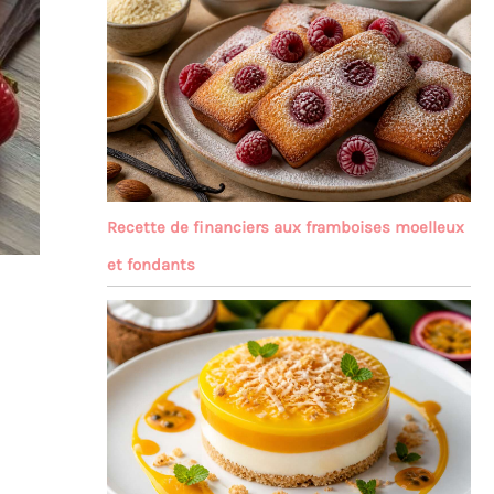
Recette de financiers aux framboises moelleux
et fondants