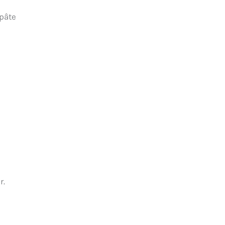
 pâte
r.