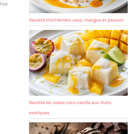
dise
Recette d’entremets coco, mangue et passion
Recette de cubes coco vanille aux fruits
exotiques