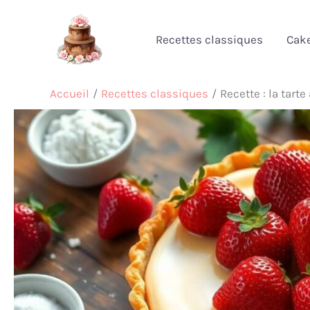
Aller
au
Recettes classiques
Cak
contenu
Accueil
Recettes classiques
Recette : la tarte