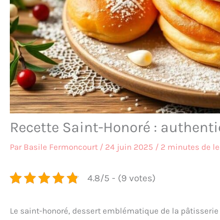
Recette Saint-Honoré : authenti
Par
Basile Fermoncourt
/
24 juin 2025
/
2 minutes de le
4.8/5 - (9 votes)
Le saint-honoré, dessert emblématique de la pâtisserie fr