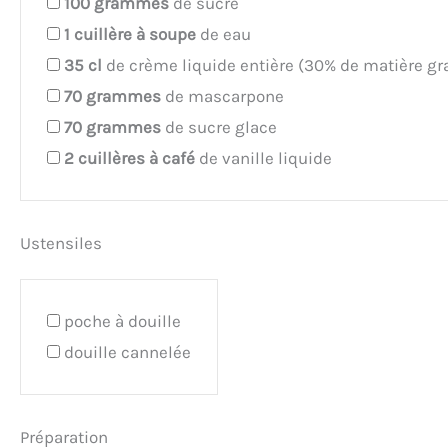
100
grammes
de sucre
1
cuillère à soupe
de eau
35
cl
de crème liquide entière (30% de matière gr
70
grammes
de mascarpone
70
grammes
de sucre glace
2
cuillères à café
de vanille liquide
Ustensiles
poche à douille
douille cannelée
Préparation