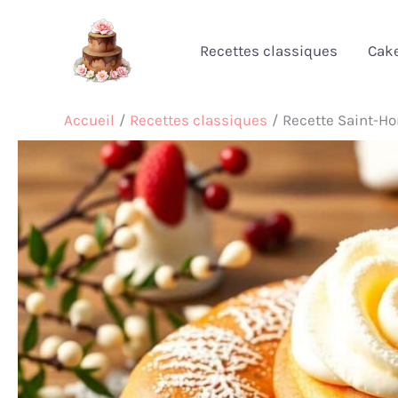
Aller
au
Recettes classiques
Cak
contenu
Accueil
Recettes classiques
Recette Saint-Hon