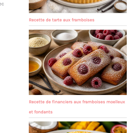
ec
Recette de tarte aux framboises
Recette de financiers aux framboises moelleux
et fondants