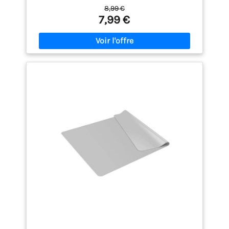
anti-adhésif permet un démoulage ultra simple et
8,99 €
rapide Hauteur de 1cm et rebord: aliments et
7,99 €
liquides retenus Résistant au four et à la
congélation de -40°C à +230°C Tapis recommandé
pour : biscuit, crème brûlée, ganache, caramels,
joconde, pâte de fruits, ...