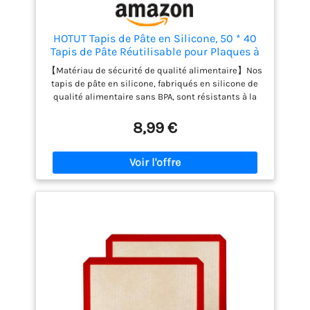
HOTUT Tapis de Pâte en Silicone, 50 * 40
Tapis de Pâte Réutilisable pour Plaques à
Pâtisserie Antiadhésives, Tapis de Cuisson
【Matériau de sécurité de qualité alimentaire】Nos
de Qualité Professionnelle pour
tapis de pâte en silicone, fabriqués en silicone de
Macarons/Biscuits/Pizza/Pâte
qualité alimentaire sans BPA, sont résistants à la
chaleur, doux, pliables et ne se fissurent pas. Que
vous soyez un chef professionnel ou un passionné
8,99 €
de cuisine, ce tapis de cuisson multifonctionnel en
silicone sera d'une aide précieuse pour votre
cuisine 【Grande taille et conception unique】 La
taille du tapis de cuisson est de 500*400MM, vous
offrant une plus grande surface pour étaler la pâte
et empêcher la farine de tomber au sol. Conçu avec
des marques de mesure et des conversions
d'unités sur la surface, le tapis pétrisseur est un
excellent outil pour préparer votre pâtisserie et
fournit d'excellents résultats de cuisson（Taille
standard de ce produit : 500 mm x 400 mm (19,7
pouces x 15,7 pouces） 【Conception antiadhésive
et antidérapante】 Le tapis de pâte a une surface
antiadhésive et une conception antidérapante, ce