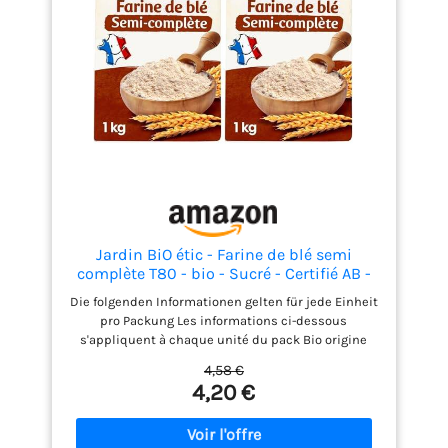
Jardin BiO étic - Farine de blé semi
complète T80 - bio - Sucré - Certifié AB -
Sac de 1kg (L'emballage peut varier) (Lot
Die folgenden Informationen gelten für jede Einheit
de 2)
pro Packung Les informations ci-dessous
s'appliquent à chaque unité du pack Bio origine
france Fabriqué en france Équitable Conditionné
4,58 €
dans notre atelier de perigny (17) Specialt :
4,20 €
biologique Ne pas exposer au soleil 100% bio