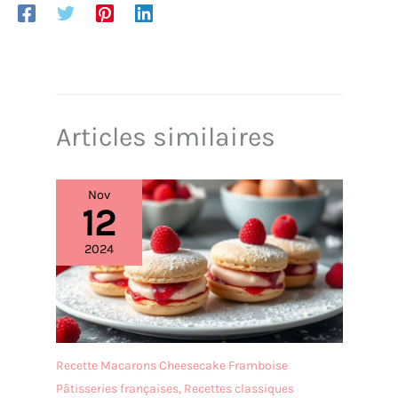
Articles similaires
Nov
12
2024
Recette Macarons Cheesecake Framboise
Pâtisseries françaises
,
Recettes classiques