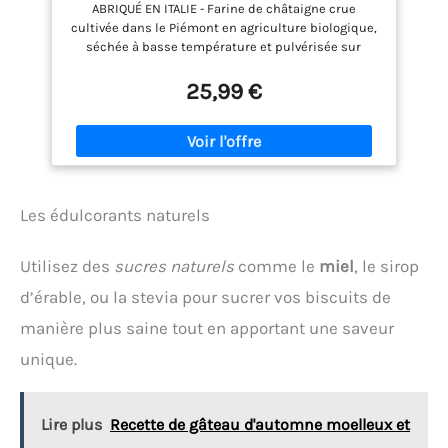
ABRIQUÉ EN ITALIE - Farine de châtaigne crue
Châtaignes Biologiques.
cultivée dans le Piémont en agriculture biologique,
séchée à basse température et pulvérisée sur
pierre pour éviter la surchauffe de la précieuse
farine et préserver ses qualités CRU - La Farine de
25,99 €
Châtaigne Bio CiboCrudo est naturellement sans
gluten, vegan, adaptée à un régime alimentaire cru
car elle n'a pas été cuite à des températures
supérieures à 42° AVANTAGES - contient du calcium,
du phosphore, du potassium, du magnésium, de la
vitamine A, des fibres, des graisses insaturées et
Les édulcorants naturels
des vitamines B EN CUISINE - naturellement sucrée,
elle est parfaite pour le gâteau aux marrons
classique, excellente en complément d'autres
Utilisez des
sucres naturels
comme le
miel
, le sirop
farines pour préparer des gâteaux, muffins,
biscuits, pâtes, gnocchis de pommes de terre ;
d’érable, ou la stevia pour sucrer vos biscuits de
mélangé à de l'eau, il peut devenir une pâte pour de
manière plus saine tout en apportant une saveur
délicieuses crêpes EMBALLAGE - notre farine de
châtaigne biologique est contenue dans un
unique.
emballage hermétique réutilisable qui préserve sa
fraîcheur et protège longtemps sa saveur et ses
principes actifs
Lire plus
Recette de gâteau d'automne moelleux et