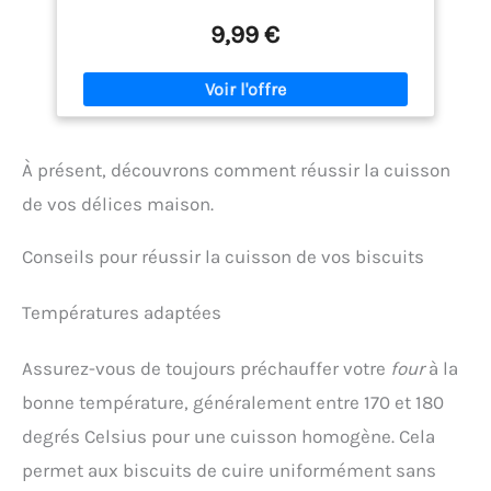
ingrédients ajoutés Une source de glucides de
première qualité, riche en fibres, faible en sucre et
9,99 €
contenant plus de 10 % de protéines Généralement
consommé au petit-déjeuner, mais c'est aussi un
excellent ajout aux shakes, aux smoothies et aux
pâtisseries
À présent, découvrons comment réussir la cuisson
de vos délices maison.
Conseils pour réussir la cuisson de vos biscuits
Températures adaptées
Assurez-vous de toujours préchauffer votre
four
à la
bonne température, généralement entre 170 et 180
degrés Celsius pour une cuisson homogène. Cela
permet aux biscuits de cuire uniformément sans