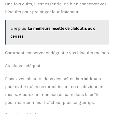
Résidu De Pâte Et D'ingrédients Collants, Ce Qui Le
Une fois cuits, il est essentiel de bien conserver vos
Rend Facile À Nettoyer : Il Suffit De L'essuyer Ou De
biscuits pour prolonger leur fraîcheur.
Le Rincer À L'eau, Ce Qui Permet De Gagner Du
Temps Et De L'Énergie
[Résistance Aux Hautes
Températures] Le Tapis De Cuisson Silicone Pour
Four Peut Être Utilisé À Des Températures Allant De
Lire plus
La meilleure recette de clafoutis aux
-40 °C À +230 °C Et Convient Aux Fours, Micro-Ondes,
cerises
Réfrigérateurs Et Lave-Vaisselle, Ce Qui Le Rend
Idéal Pour La Cuisson, Le Stockage Et Le Nettoyage
En Toute Sécurité
[Polyvalent] Le Papier Cuisson
Réutilisable Convient À La Cuisson Et Au Pétrissage
Comment conserver et déguster vos biscuits maison
De La Pâte, Du Pain, Des Biscuits, Des Pizzas, Des
Macarons, Des Gâteaux, Des Viandes, Des Frites Et
Stockage adéquat
Plus Encore, Répondant À Tous Vos Besoins En
Matière De Préparation Culinaire
Placez vos biscuits dans des boîtes
hermétiques
pour éviter qu’ils ne ramollissent ou ne deviennent
rassis. Ajoutez un morceau de pain dans la boîte
pour maintenir leur fraîcheur plus longtemps.