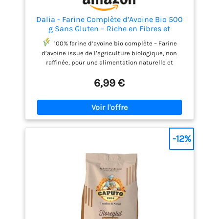
Dalia - Farine Complète d’Avoine Bio 500
g Sans Gluten – Riche en Fibres et
Protéines, Origine Italie, Idéale pour Pain,
100% farine d’avoine bio complète – Farine
Porridge et Recettes
d’avoine issue de l’agriculture biologique, non
raffinée, pour une alimentation naturelle et
équilibrée
Sans Gluten & Riche en Fibres –
6,99 €
Parfaite pour une alimentation saine, vegan et sans
gluten.
Idéale pour la Cuisine Équilibrée – Pour
pains maison, gâteaux, porridges et smoothies.
Source Naturelle d'Énergie – Riche en protéines
végétales, parfaite pour sportifs.
Origine Italie &
qualité contrôlée - Matières premières
-12%
sélectionnées avec soin pour garantir goût, qualité
et traçabilité.
Sachet refermable 500g –
Pratique et fraîcheur préservée, idéal pour les
régimes végétariens et végétaliens.