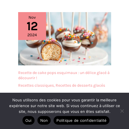
Nov
12
2024
Recette de cake pops esquimaux : un délice glacé à
découvrir !
Recettes classiques
,
Recettes de desserts glacés
Nous utilisons des cookies pour vous garantir la meilleure
Nov
expérience sur notre site web. Si vous continuez à utiliser ce
12
site, nous supposerons que vous en êtes satisfait.
Oui
Non
Politique de confidentialité
2024