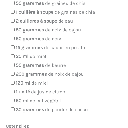
50
grammes
de graines de chia
1
cuillère à soupe
de graines de chia
2
cuillères à soupe
de eau
50
grammes
de noix de cajou
50
grammes
de noix
15
grammes
de cacao en poudre
30
ml
de miel
50
grammes
de beurre
200
grammes
de noix de cajou
120
ml
de miel
1
unité
de jus de citron
50
ml
de lait végétal
30
grammes
de poudre de cacao
Ustensiles