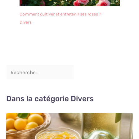
de ne pas le nettoyer au
lave-vaisselle. Après le
Comment cultiver et entretenir ses roses ?
nettoyage, il doit être
Divers
séché afin de le garder au
sec. ✔[Remarque
importante] : si vous
rencontrez des difficultés,
n'hésitez pas à nous
contacter. Nous vous
répondrons dans les 24
heures.
Dans la catégorie Divers