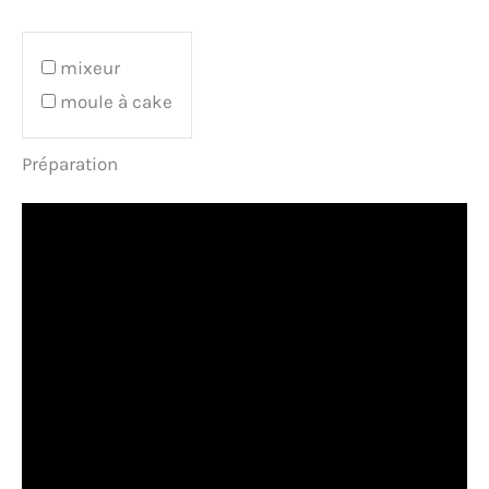
mixeur
moule à cake
Préparation