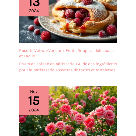
13
présentoir à gâteaux est
2024
transparent et élégant,
léger et facile à
transporter, et sûr à
utiliser. Il est idéal comme
cadeau de bienvenue pour
vos amis et voisins,
Recette Vol-au-Vent aux Fruits Rouges : délicieuse
comme cadeau de
et Facile
fiançailles ou comme
cadeau d'anniversaire.
Fruits de saison en pâtisserie
,
Guide des ingrédients
✔[Facile à nettoyer] : le
pour la pâtissserie
,
Recettes de tartes et tartelettes
présentoir à gâteaux est
fabriqué dans un
matériau de haute qualité
Nov
et n'absorbe ni les odeurs
15
ni les taches. Il peut être
rincé avec un peu de
2024
liquide vaisselle et d'eau et
est très facile à entretenir.
Afin de prolonger sa durée
de vie, il est recommandé