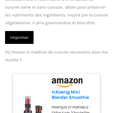
cuisine saine et sans cuisson, idéale pour préserver
les nutriments des ingrédients. Inspiré par la cuisine
végétalienne, il allie gourmandise et bien-être.
Imprimer
Où trouver le matériel de cuisine nécessaire pour ma
recette ?
H.Koenig Mini
Blender Smoothie
Mixeur SMOO9 –
PRATIQUE ET PORTABLE :
570ml, 300W, 4
Grâce à ses 2 bouteilles