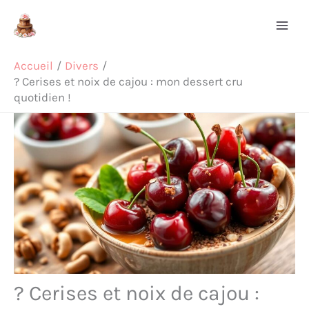
Aller
Rechercher
au
contenu
Accueil
Divers
? Cerises et noix de cajou : mon dessert cru
quotidien !
? Cerises et noix de cajou :