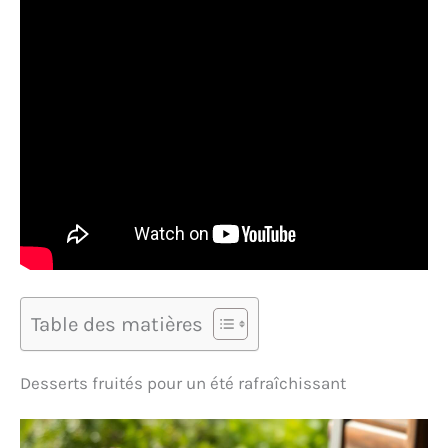
Table des matières
Desserts fruités pour un été rafraîchissant