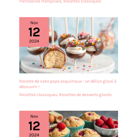
Pâtisseries françaises
,
Recettes classiques
Nov
12
2024
Recette de cake pops esquimaux : un délice glacé à
découvrir !
Recettes classiques
,
Recettes de desserts glacés
Nov
12
2024