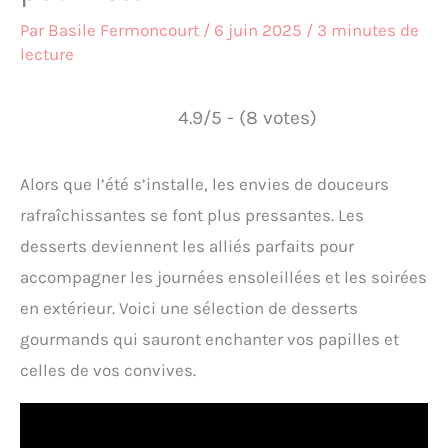
Par
Basile Fermoncourt
/
6 juin 2025
/
3 minutes de
lecture
4.9/5 - (8 votes)
Alors que l’été s’installe, les envies de douceurs
rafraîchissantes se font plus pressantes. Les
desserts deviennent les alliés parfaits pour
accompagner les journées ensoleillées et les soirées
en extérieur. Voici une sélection de desserts
gourmands qui sauront enchanter vos papilles et
celles de vos convives.