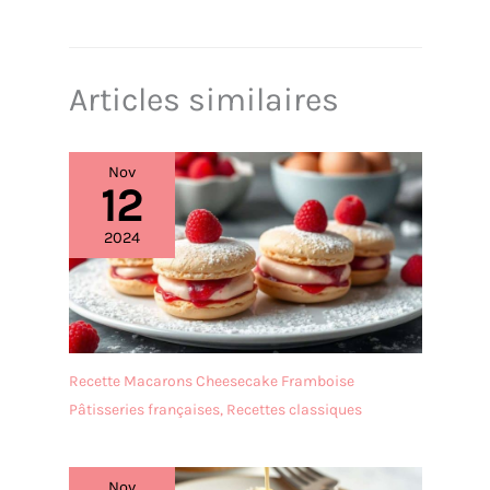
Articles similaires
Nov
12
2024
Recette Macarons Cheesecake Framboise
Pâtisseries françaises
,
Recettes classiques
Nov