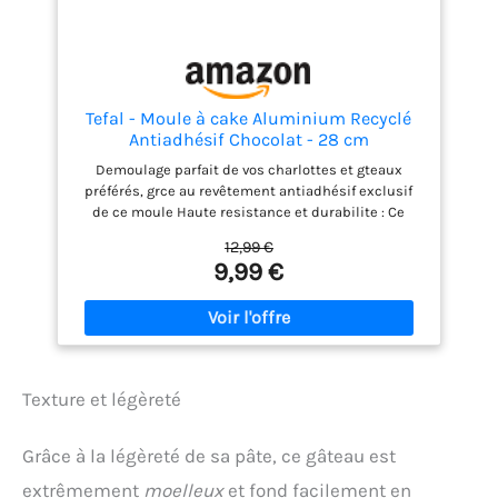
nettoyage, veuillez choisir des outils doux et des
détergents doux pour protéger le revêtement
antiadhésif. Évitez d'utiliser des outils tranchants
et rugueux pour éviter de rayer la poêle.
Tefal - Moule à cake Aluminium Recyclé
Antiadhésif Chocolat - 28 cm
Demoulage parfait de vos charlottes et gteaux
préférés, grce au revêtement antiadhésif exclusif
de ce moule Haute resistance et durabilite : Ce
moule à gteau est fabriqué en aluminium 100
12,99 €
pourcent recyclé, 2 fois plus résistant que
9,99 €
l'aluminium classique Des resultats de cuisson
parfaits : Grce à la diffusion de chaleur homogène
assurée par l'aluminium recyclé Fabrique en
aluminium 100 pourcent recycle : Jusqu'à deux fois
plus résistant que l'aluminium traditionnel alliage
ultra écologique, nécessitant jusqu'à 95 pourcent
Texture et légèreté
d'énergie en moins pour sa fabrication aluminium
recyclé comparé à l'extraction d'aluminium neuf
Eco-responsable : Produit recyclable avec
Grâce à la légèreté de sa pâte, ce gâteau est
revêtement antiadhésif sûr (pas de pfoa, pas de
plomb, pas de cadmium) contrôles plus stricts que
extrêmement
moelleux
et fond facilement en