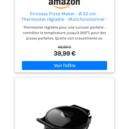
Princess Pizza Maker - Ø 32 cm -
Thermostat réglable - Multifonctionnel -
Fonction gril incluse - jusqu'à 200°C -
Thermostat réglable pour une cuisson parfaite :
115007
contrôlez la température jusqu'à 200°C pour des
pizzas parfaites. Qu'elle soit croustillante ou
moelleuse, le thermostat réglable garantit que
49,99 €
chaque pizza est cuite exactement à votre goût.
39,99 €
Design sans BPA et sûr : fabriqué à partir de
matériaux sans BPA avec des poignées cool-touch,
cet appareil assure une cuisson sûre et sans souci.
Profitez d'une sécurité rassurante avec cet appareil
facile à utiliser. Ouverture multifonctionnelle à 180°
: ouvrez le Pizza Maker à 180° pour l'utiliser comme
gril de table. Grillez des steaks, des légumes et plus
encore avec cet appareil polyvalent, idéal pour une
grande variété de repas. Grande surface de cuisson
antiadhésive : la grande surface antiadhésive de 32
cm permet de retirer facilement la pizza et de la
nettoyer rapidement, idéal pour cuire de grandes
pizzas ou pour griller avec un minimum d'efforts.
Stable et pratique : des pieds antidérapants