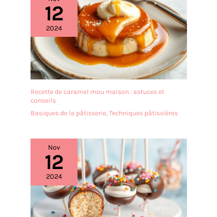
12
2024
Recette de caramel mou maison : astuces et
conseils
Basiques de la pâtisserie
,
Techniques pâtissières
Nov
12
2024