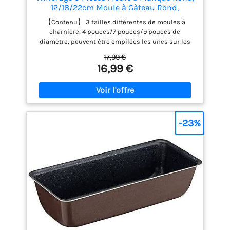
12/18/22cm Moule à Gàteau Rond,
Ensemble Antiadhésif Moules à Charnière
【Contenu】 3 tailles différentes de moules à
en Acier Inoxydable Avec Fond Amovible,
charnière, 4 pouces/7 pouces/9 pouces de
pour Gâteaux au Fromage Pizzas Quiches
diamètre, peuvent être empilées les unes sur les
autres, vous pouvez également faire des gâteaux de
17,99 €
différentes tailles ou différentes couches selon vos
16,99 €
besoins. 【Haute qualité】 Fabriqué en acier au
carbone de haute qualité, haute résistance, bonne
conductivité thermique, robuste et durable, peut
être utilisé au four, résistant à la chaleur jusqu'à
220 °C 【Revêtement antiadhésif】 La surface du
moule est en matériau antiadhésif, le moule à
-23%
gâteau est lisse et antiadhésif, et les aliments ne
collent pas pendant l'utilisation, ce qui est facile à
nettoyer, et lors de la cuisson de gâteaux, le
démoulage est plus facile, assurant l'apparence
complète du gâteau et la nourriture préparée est
plus belle et délicieuse. 【Facile à utiliser】 Le
moule à ressort a un fond plat amovible et une
fonction de dégagement rapide pour éviter les
fuites et l'étanchéité. Il est facile de retirer le gâteau
du moule à gâteau sans endommager le moule.
【Lavage à la main recommandé】 Lors du