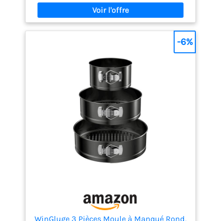
PARFAITS : grce à la diffusion de chaleur homogène
assurée par l'aluminium recyclé FABRIQUE EN
ALUMINIUM 100 percent RECYCLE : jusqu'à deux fois
plus résistant que l'aluminium traditionnel Alliage
ultra écologique, nécessitant jusqu'à 95 percent
-6%
d'énergie en moins pour sa fabrication ; Aluminium
recyclé comparé à l'extraction d'aluminium neuf
ECO-RESPONSABLE : produit recyclable avec
revêtement antiadhésif sûr (pas de PFOA, pas de
plomb, pas de cadmium) ; Contrôles plus stricts
que ceux exigés par la réglementation en vigueur
sur le contact alimentaire. Sans plomb ni cadmium
signifie sans addition intentionnelle de plomb et
cadmium dans les revêtements. Pas de migration à
une concentration de 0,005 mgkg FACILE A
NETTOYER, le revêtement antiadhésif est garanti
sans PFOA, sans plomb, sans cadmium FABRIQUE EN
FRANCE par Tefal, N°1 Mondialdes articles culinaires
; Source : Euromonitor International Ltd, édition
Home and Garden 2019, valeur de la marque en
magasin (RSP), données 2018 Fabriqué en France
WinGluge 3 Pièces Moule à Manqué Rond,