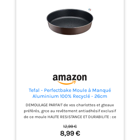
Tefal - Perfectbake Moule à Manqué
Aluminium 100% Recyclé - 26cm
DEMOULAGE PARFAIT de vos charlottes et gteaux
préférés, grce au revêtement antiadhésif exclusif
de ce moule HAUTE RESISTANCE ET DURABILITE : ce
moule à gteau est fabriqué en aluminium 100
12,99 €
percent recyclé, 2 fois plus résistant que
8,99 €
l'aluminium classique DES RESULTATS DE CUISSON