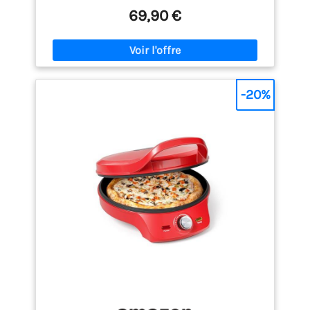
profiter de la table grill. Température ajustable : La
69,90 €
température est ajustable de 90°C jusqu’à 210 °C,
vous permettant de contrôler précisément la
chaleur pour des résultats de cuisson optimaux.
Fonctionnalités pratiques : Équipé d'un régulateur
de temps et de 2 témoins lumineux, cet appareil
offre une utilisation conviviale. De plus, un bouton
-20%
d'arrêt est disponible pour la plaque chauffante
supérieure, ajoutant une couche de contrôle
supplémentaire. Accessoires inclus : Livré avec une
poche pâtissière comprenant 5 embouts, 8 moules
à gâteaux en silicone Ø 8,5 cm, et un grand moule à
tarte Ø 30 cm, cet appareil est accompagné de tout
ce dont vous avez besoin pour vous lancer dans la
création de délicieuses tartes et pâtisseries.
Garantie étendue de deux ans : Bénéficiez d'une
garantie étendue de 2 ans, accompagnée d'un
atelier SAV en France, offrant ainsi la confiance et la
tranquillité d'esprit pour une utilisation prolongée
et fiable.