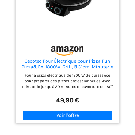
maintiennent l'appareil en toute sécurité sur
n'importe quel plan de travail, tandis que des
témoins lumineux et un couvercle sécurisé rendent
la cuisson sans effort et sûre pour toute la famille.
Cecotec Four Électrique pour Pizza Fun
Pizza&Co, 1800W, Grill, Ø 31cm, Minuterie
jusqu’à 30mins, Revêtement Rockstone,
Four à pizza électrique de 1800 W de puissance
Température Réglable et Ouverture 180º
pour préparer des pizzas professionnelles. Avec
avec deux plaques
minuterie jusqu'à 30 minutes et ouverture de 180°
qui apporte une polyvalence pour cuisiner des
pizzas et des crêpes, des toasts, etc. Elle atteint la
49,90 €
température maximale de 220 °C au bout de 3
minutes d'allumage et possède un thermostat
réglable avec 4 niveaux de température. Le diamètre
est de 31 cm pour pouvoir faire tout type de pizzas. Il
dispose également d'un rangement pour ranger le
câble d'alimentation et est facile à nettoyer grâce