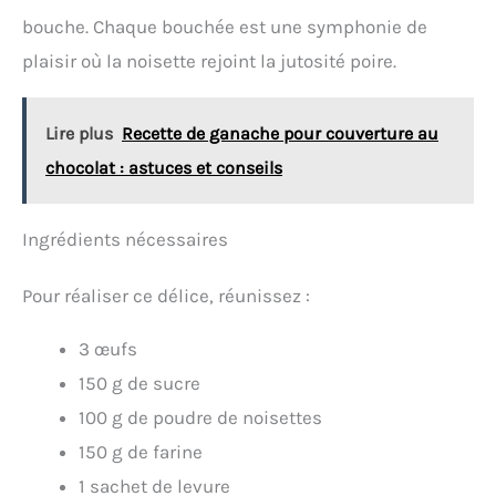
ceux exigés par la réglementation en vigueur sur le
bouche. Chaque bouchée est une symphonie de
contact alimentaire. Sans plomb ni cadmium
signifie sans addition intentionnelle de plomb et
plaisir où la noisette rejoint la jutosité poire.
cadmium dans les revêtements. Pas de migration à
une concentration de 0, 005 mgkg Facile a nettoyer
: Le revêtement antiadhésif est garanti sans pfoa,
Lire plus
Recette de ganache pour couverture au
sans plomb, sans cadmium Fabrique en france par
tefal, n degrès1 mondialdes articles culinaires
chocolat : astuces et conseils
source : Euromonitor international ltd, édition
home and garden 2019, valeur de la marque en
magasin (rsp), données 2018 Fabriqué en france
Ingrédients nécessaires
Pour réaliser ce délice, réunissez :
3 œufs
150 g de sucre
100 g de poudre de noisettes
150 g de farine
1 sachet de levure