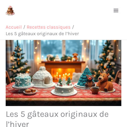
Aller
Rechercher
au
contenu
Accueil
Recettes classiques
Les 5 gâteaux originaux de l’hiver
Les 5 gâteaux originaux de
l’hiver