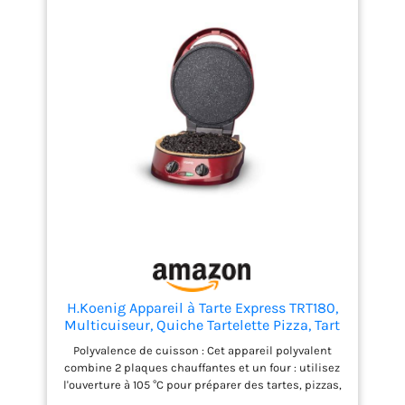
H.Koenig Appareil à Tarte Express TRT180,
Multicuiseur, Quiche Tartelette Pizza, Tart
Maker sur Table, 2 plaques Plancha Grill
Polyvalence de cuisson : Cet appareil polyvalent
Four, Thermostat Réglable 210°C,
combine 2 plaques chauffantes et un four : utilisez
Ouverture 105-180°, 9 Moules à tarte
l'ouverture à 105 °C pour préparer des tartes, pizzas,
quiches, et passez à l'ouverture à 180 °C pour