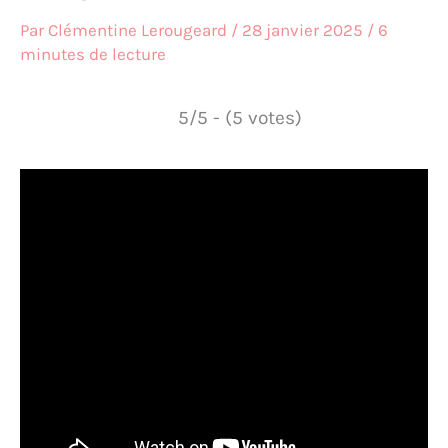
Par
Clémentine Lerougeard
/
28 janvier 2025
/
6
minutes de lecture
5/5 - (5 votes)