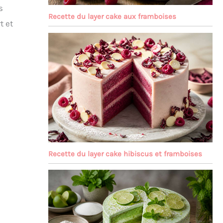
s
Recette du layer cake aux framboises
t et
Recette du layer cake hibiscus et framboises