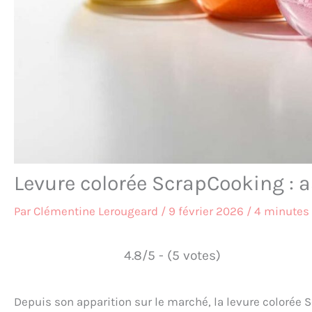
Levure colorée ScrapCooking : a
Par
Clémentine Lerougeard
/
9 février 2026
/
4 minutes 
4.8/5 - (5 votes)
Depuis son apparition sur le marché, la levure colorée 