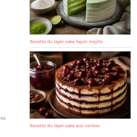
Recette du layer cake façon mojito
ose
Recette du layer cake aux cerises