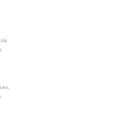
ité.
e
ques,
s