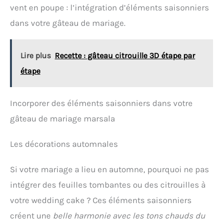
intérieurs, apportant une touche sophistiquée à
vent en poupe : l’intégration d’éléments saisonniers
votre décoration. Matériau Haut de Gamme :
Fabriquée en résine de qualité supérieure, cette
dans votre gâteau de mariage.
statue dorée allie élégance et durabilité,
conservant son éclat et son charme au fil du temps.
Cadeau Unique et Réfléchi : Offrez cette statue
Lire plus
Recette : gâteau citrouille 3D étape par
penseur comme un cadeau original et imaginatif
pour des occasions spéciales comme les
étape
anniversaires, les mariages ou les fêtes. Elle
apportera une ambiance raffinée à tout
environnement.
Incorporer des éléments saisonniers dans votre
gâteau de mariage marsala
Les décorations automnales
Si votre mariage a lieu en automne, pourquoi ne pas
intégrer des feuilles tombantes ou des citrouilles à
votre wedding cake ? Ces éléments saisonniers
créent une
belle harmonie avec les tons chauds du