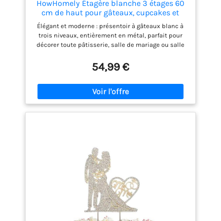
HowHomely Étagère blanche 3 étages 60
cm de haut pour gâteaux, cupcakes et
muffins – Idéal pour une utilisation
Élégant et moderne : présentoir à gâteaux blanc à
comme élégant support à gâteaux pour
trois niveaux, entièrement en métal, parfait pour
mariages, présentoir à gâteaux et support
décorer toute pâtisserie, salle de mariage ou salle
à gâteau
de banquet. Élégance à la maison : ce présentoir à
gâteaux blanc à trois étages ajoutera une touche
54,99 €
d'élégance et de noblesse à n'importe quelle pièce
avec son design simple mais élégant.
Fonctionnalité et praticité : le présentoir dispose
de trois niveaux avec des assiettes de différents
diamètres : 31 cm, 25,5 cm et 22,5 cm, idéal pour
présenter différents gâteaux, tartes ou muffins.
Dimensions idéales pour tout intérieur : le
présentoir à cupcakes mesure environ 60 cm de
haut, ce qui le rend facile à placer sur la plupart
des tables sans prendre beaucoup de place.
Versatilité et durabilité - La construction solide et
durable de ce support blanc convient parfaitement
à divers événements intérieurs, des fêtes privées
aux grands événements.