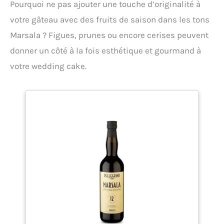
Pourquoi ne pas ajouter une touche d’originalité à
figure. Commodité: Vous pouvez les couper en
n'importe quelle longueur selon vos besoins, et leur
votre gâteau avec des fruits de saison dans les tons
longueur totale est suffisante pour un usage
Marsala ? Figues, prunes ou encore cerises peuvent
général. Large gamme d'utilisations: décoration de
mariage de jardin de mur à la maison, vêtements de
donner un côté à la fois esthétique et gourmand à
mariée, décoration de vacances, mise en table,
vêtements, emballage cadeau, artisanat. Cette
votre wedding cake.
ficelle de jute feuille est le meilleur choix pour
décorer les mariages à de nombreuses occasions,
convient aux baptêmes de mariage, aux soirées à
thème, aux fêtes de naissance, aux anniversaires
ou à d'autres festivals.