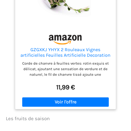
GZGXKJ YHYX 2 Rouleaux Vignes
artificielles Feuilles Artificielle Decoration
pour Le
Corde de chanvre à feuilles vertes: rotin exquis et
Mariage/Fête/Maison/Jardin/Guirlande
délicat, ajoutant une sensation de verdure et de
Artisanat DIY
naturel, le fil de chanvre tissé ajoute une
atmosphère lumineuse à votre maison, jardin, fête
ou décorations, créant un environnement à la mode
11,99 €
et élégant. Matériaux durables: ficelle de jute
country de haute qualité et feuilles vertes
artificielles en polyester. Inodore, imperméable,
durable, lavable, pas facile à déchirer. Taille: Livré
avec 2 rouleaux de ficelle à feuilles vertes, chaque
Les fruits de saison
rouleau mesure 33 pieds de long et la longueur
totale est de 66 pieds. La largeur est d'environ 0,2
pouces / 5 mm. Les détails sont indiqués sur la