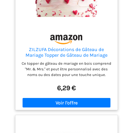
ZILZUFA Décorations de Gâteau de
Mariage Topper de Gâteau de Mariage
Rustique en Bois Topper de Gâteau de
Ce topper de gâteau de mariage en bois comprend
Fiançailles Topper de Cupcake de Lettres
"Mr. & Mrs." et peut être personnalisé avec des
Mr et Mrs pour Mariage
noms ou des dates pour une touche unique.
Fabriqué en bois de haute qualité et découpé avec
précision au laser, il offre une apparence élégante
6,29 €
et noble. Idéal pour les mariages, fiançailles,
anniversaires et autres célébrations, ajoutant un
style personnalisé à tout gâteau. Veuillez noter que
ces toppers sont uniquement à des fins
décoratives et ne doivent pas être consommés.
Évitez le contact avec le four ou le micro-ondes.
Gardez le topper de gâteau hors de la portée des
enfants pour assurer la sécurité.