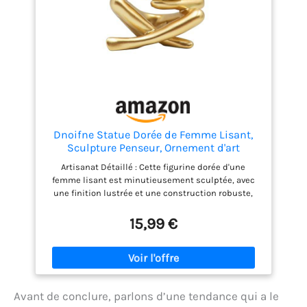
Dnoifne Statue Dorée de Femme Lisant,
Sculpture Penseur, Ornement d'art
Abstrait, Figurine Décorative Moderne,
Artisanat Détaillé : Cette figurine dorée d'une
Idéale pour Salon, Chambre, Bureau,
femme lisant est minutieusement sculptée, avec
Étagère ou Table
une finition lustrée et une construction robuste,
mettant en valeur un savoir-faire artistique
exceptionnel. Esthétique Contemporaine : Avec des
15,99 €
dimensions de 11,5 cm de hauteur, 8 cm de
longueur et 6 cm de largeur, cette pièce d'art
abstrait moderne ajoute une touche de raffinement
à tout espace. Placement Polyvalent : Que ce soit sur
une étagère, une table de chevet, un bureau ou
Avant de conclure, parlons d’une tendance qui a le
dans un salon, cette sculpture s'adapte à tous les