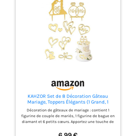
longue durée de vie. Léger et facile à exposer, il peut
être réutilisé comme souvenir précieux de votre
journée spéciale. Dimensions Idéales pour Tous
Gâteaux: Avec des dimensions de 23,5 x 10 cm, ce
topper s'adapte à une large gamme de tailles et de
styles de gâteaux. Il répond à toutes vos exigences
de décoration, que ce soit pour un mariage, une
fiançailles ou un anniversaire. Polyvalence
d'Utilisation: Parfait pour décorer gâteaux, desserts,
muffins et fruits lors de mariages, fiançailles,
anniversaires et Saint-Valentin. Ce topper est
également un accessoire photo idéal, créant des
souvenirs doux et chaleureux pour chaque
occasion.
KAHZOR Set de 8 Décoration Gâteau
Mariage, Toppers Élégants (1 Grand, 1
Bague Diamant, 6 Cœurs) pour
Décoration de gâteaux de mariage : contient 1
Fiançailles, Anniversaire & Mr & Mrs
figurine de couple de mariés, 1 figurine de bague en
diamant et 6 petits cœurs. Apportez une touche de
glamour à votre gâteau de mariage ou
d'anniversaire grâce à ces décorations scintillantes.
6,99 €