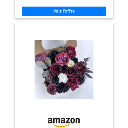
petites pointes de baies, plusieurs bourgeons et
des feuilles touffues, qui créent un bouquet de
fleurs esthétique complet. Vous pouvez facilement
le placer dans votre propre vase, ou ajouter d'autres
fleurs pour créer votre propre style de décoration.
Vase à fleurs élégant : la combinaison parfaite d'un
pot de fleurs spécialement conçu et d'un
arrangement de fleurs élégant, cette fleur de
pivoine avec vase en céramique peut être appliquée
à presque tous les styles de décoration. En
conjonction avec le cadre en fer forgé, cette mini
fleur en pot n'est pas seulement une décoration
d'intérieur, mais peut également être une
décoration en pot de fleurs à suspendre. Vous
pouvez les garder ensemble ou séparément pour
apporter un look naturel et élégant dans différents
styles. Pas besoin d'entretien : contrairement aux
plantes fraîches, ces fleurs artificielles ne
mourront jamais, elles restent toujours fraîches et
belles année après année. Pas besoin d'arroser ou
de soleil, le meilleur choix pour les personnes qui
n'ont pas de temps ou ne savent pas en prendre
soin. S'il y a de la poussière ou d'autres taches, il
suffit de les souffler avec un sèche-cheveux à basse