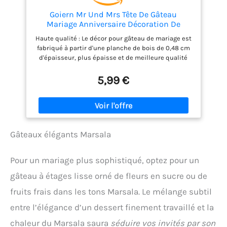
Goiern Mr Und Mrs Tête De Gâteau
Mariage Anniversaire Décoration De
Gâteau en Bois Rustique Ornement
Haute qualité : Le décor pour gâteau de mariage est
Nuptial Mariée Et Époux Accessoire De
fabriqué à partir d'une planche de bois de 0,48 cm
Gâteau Vert
d'épaisseur, plus épaisse et de meilleure qualité
que la plupart des produits similaires. Il est stable
et ne tombera pas sur le gâteau. Taille appropriée :
5,99 €
La taille du décor de gâteau est de 13,97 cm (L) x
20,57 cm (H) et convient pour des gâteaux de 15,24
cm ou 20,32 cm de diamètre. Décorations pour
gâteaux de mariage : Nos décorations pour gâteaux
sont parfaites pour la fête de mariage. Elles rendent
Gâteaux élégants Marsala
votre gâteau plus attrayant et apportent de la joie à
votre célébration. Vous pouvez également les
utiliser pour la crème glacée, les fruits ou d'autres
Pour un mariage plus sophistiqué, optez pour un
bouteilles. Elles sont magnifiques sur les photos.
Sécurité : Pour éviter les dommages au décor de
gâteau à étages lisse orné de fleurs en sucre ou de
gâteau en bois pendant le transport, chaque
fruits frais dans les tons Marsala. Le mélange subtil
produit est emballé dans une boîte cadeau
rembourrée. Cela garantit que votre décor de gâteau
entre l’élégance d’un dessert finement travaillé et la
arrive non seulement en parfait état, mais aussi en
toute sécurité. Service client : Si le produit reçu est
chaleur du Marsala saura
séduire vos invités par son