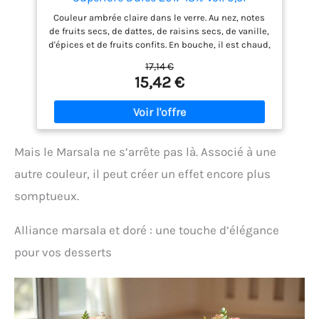
Couleur ambrée claire dans le verre. Au nez, notes
de fruits secs, de dattes, de raisins secs, de vanille,
d'épices et de fruits confits. En bouche, il est chaud,
velouté et présente des notes de fruits secs.
17,14 €
Cépages : Grillo, Cataratto. Région : Sicile. Millésime
15,42 €
: 2017 Elevage : Fût de chêne. Température de service
: 14-16°C Dégustez le Florio Marsala Targa en apéritif,
avec des fromages bleus ou des petits gâteaux.
(automated translation) Parfait comme cadeau
Mais le Marsala ne s’arrête pas là. Associé à une
autre couleur, il peut créer un effet encore plus
somptueux.
Alliance marsala et doré : une touche d’élégance
pour vos desserts