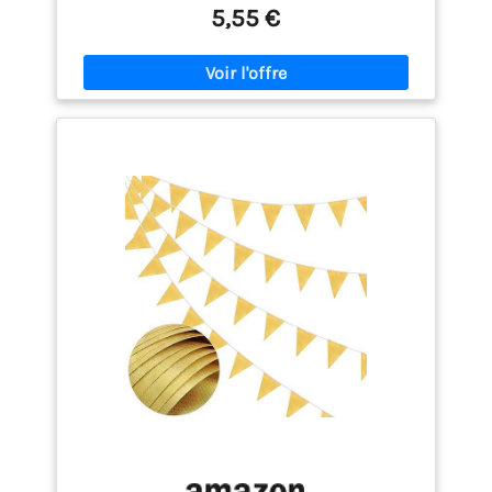
de rose dorés Decoraparty (Lot de 100 pièces), la
5,55 €
touche de classe pour créer une atmosphère
unique et mémorable. [Pour un superbe effet doré]
Qu'y a-t-il de mieux que la chaleur étreinte de l'or
pour célébrer les moments spéciaux ? Les pétales
dorés sont parfaits pour les mariages, les
anniversaires, les fêtes, les dîners romantiques et
autres occasions spéciales. Ils peuvent être utilisés
pour décorer les tables, les couloirs, les chambres
à coucher ou dans le cadre de compositions
florales. Vous pouvez également les lancer dans l'air
pour créer une pluie étincelante de pétales dorés :
le détail qui fera la différence pour vos événements.
[PRÊTS À L'UTILISATION] Les pétales dorés arrivent
déjà prêts à l'emploi. Légères et faciles à disperser,
elles peuvent être distribuées ou saupoudrées sur
des surfaces de toutes sortes pour créer un
superbe effet visuel. Grâce à leur texture douce et
élégante, les pétales dorés ajoutent une touche
raffinée et sophistiquée à n'importe quel
événement, l'élégance qui enchante. [Lot de 100
pièces] Chaque lot contient une généreuse
quantité de pétales dorés, pour en avoir assez pour
couvrir de larges surfaces et créer l'effet désiré.