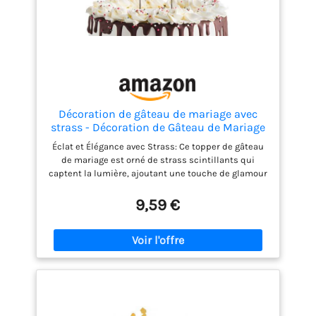
Décoration de gâteau de mariage avec
strass - Décoration de Gâteau de Mariage
Élégante et Durable - Silhouette de Mariés
Éclat et Élégance avec Strass: Ce topper de gâteau
et Design Double Cœur - Idéal pour
de mariage est orné de strass scintillants qui
Mariage, Fiançailles, 23,5 x 10 cm
captent la lumière, ajoutant une touche de glamour
à votre gâteau. Il crée une atmosphère romantique
et élégante, parfaite pour sublimer vos décorations
9,59 €
de mariage. Design Unique et Romantique: Le
topper associe les silhouettes des mariés avec les
lettres "Mr&Mrs" et des anneaux, ajoutant une
touche romantique à votre célébration. Le design
plaqué or et le motif double cœur apportent une
finition étincelante à votre gâteau. Matériaux de
Haute Qualité: Fabriqué en alliage robuste et strass,
ce topper est solide et incassable, garantissant une