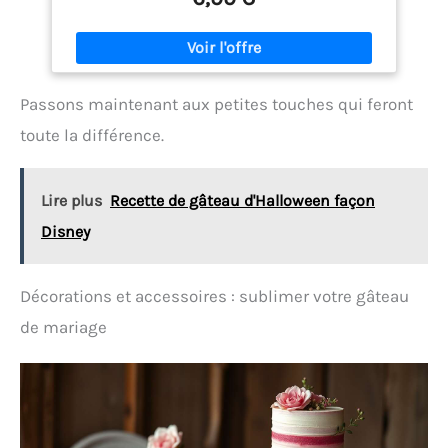
Élégante décoration dorée : ces figurines pour
gâteaux de mariage ne sont pas seulement un
hommage aux mariés, elles apportent également
une touche d'élégance à votre décoration de
mariage. Figurines décoratives pour gâteaux de
Passons maintenant aux petites touches qui feront
mariage : fabriquées en acrylique, polies et
spécialement traitées pour garantir une surface
toute la différence.
lisse. Le matériau est sûr et exempt de substances
nocives. Polyvalentes : idéales pour les cupcakes,
les muffins, les plateaux de fruits, les décorations
Lire plus
Recette de gâteau d'Halloween façon
de fête ainsi que pour des occasions telles que les
mariages, les fêtes de famille, Noël, les
Disney
anniversaires, les baby showers, les remises de
diplômes, la Saint-Valentin et les anniversaires de
mariage ! Remarque : si les figurines de gâteau sont
Décorations et accessoires : sublimer votre gâteau
endommagées pendant le transport, veuillez nous
contacter immédiatement afin que nous puissions
de mariage
vous aider à résoudre le problème.