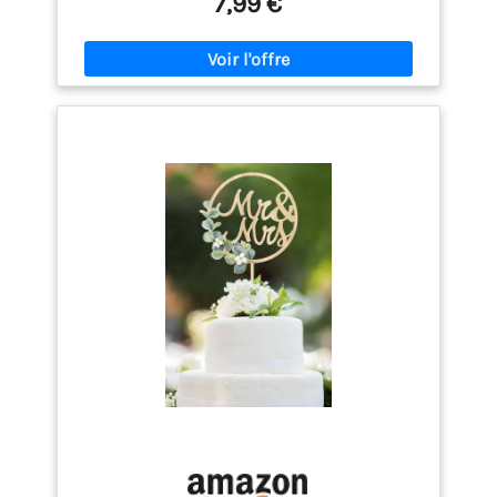
7,99 €
(hauteur) et s'adapte à la plupart des gâteaux. Elle
est idéale comme décoration pour les gâteaux de
mariage, comme accessoire pour les photos de
mariage ou comme arrière-plan. 【Motif de
mariage】Cette décoration de gâteau portant
l'inscription « Just Married » séduit par son design
classique en bois. Elle symbolise l'amour des
mariés et le début d'une nouvelle vie, et leur offrira
de beaux souvenirs inoubliables. 【Procédé
d'impression UV】 Cette décoration de gâteau de
mariage en bois est fabriquée selon un procédé
d'impression UV. Les couleurs sont vives et
éclatantes, et le grain fin du bois lui confère un
charme unique. Même lors de mariages en plein air
ou à des températures élevées, elle conserve son
bel aspect. 【Occasions appropriées】Cette
décoration de gâteau de mariage en bois est le
complément parfait pour votre fête de mariage et
convient parfaitement aux mariages, fiançailles,
enterrements de vie de jeune fille, anniversaires et
autres occasions, en particulier pour les mariages
de style cottage, champêtre ou ranch.