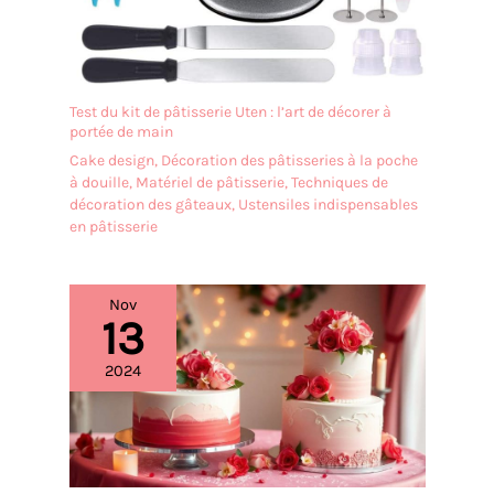
possible de chaque
gâteau.
Test du kit de pâtisserie Uten : l’art de décorer à
portée de main
Cake design
,
Décoration des pâtisseries à la poche
à douille
,
Matériel de pâtisserie
,
Techniques de
décoration des gâteaux
,
Ustensiles indispensables
en pâtisserie
Nov
13
2024