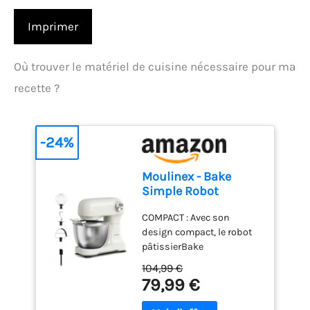
Imprimer
Où trouver le matériel de cuisine nécessaire pour ma
recette ?
-24%
Moulinex - Bake
Simple Robot
Pâtissier compact
COMPACT : Avec son
fouet, batteur et
design compact, le robot
crochet
pâtissierBake
Simples'adapte
104,99 €
parfaitement à toutes les
79,99 €
cuisines - sataillen'est pas
plus grande qu'une feuille