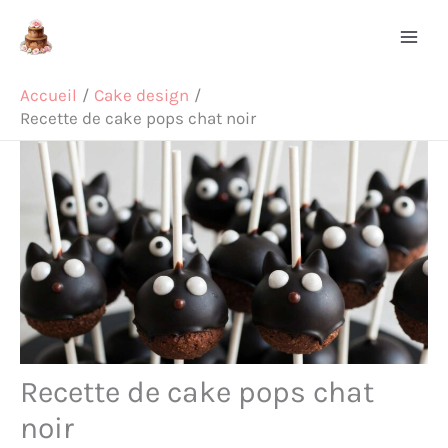
Aller
Rechercher
au
contenu
Accueil
Cake design
Recette de cake pops chat noir
Recette de cake pops chat
noir