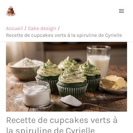
Aller
Rechercher
au
contenu
Accueil
Cake design
Recette de cupcakes verts à la spiruline de Cyrielle
Recette de cupcakes verts à
la spiruline de Cyrielle