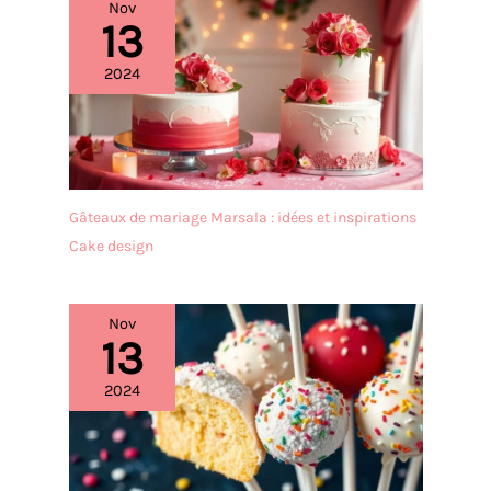
Nov
métallique, vous pouvez
13
donc les utiliser sans
crainte ; faciles à stocker
2024
et à nettoyer, elles passent
au lave-vaisselle.
Gâteaux de mariage Marsala : idées et inspirations
Cake design
Nov
13
2024