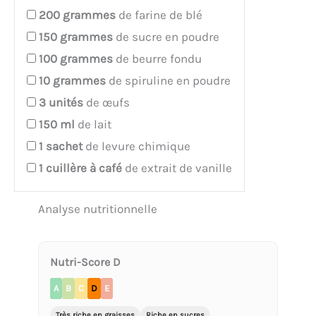
200
grammes
de farine de blé
150
grammes
de sucre en poudre
100
grammes
de beurre fondu
10
grammes
de spiruline en poudre
3
unités
de œufs
150
ml
de lait
1
sachet
de levure chimique
1
cuillère à café
de extrait de vanille
Analyse nutritionnelle
Nutri-Score D
A
B
C
D
E
Très riche en graisses
Riche en sucres