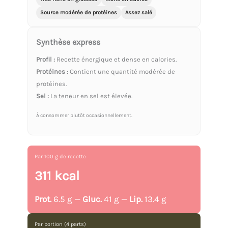
Source modérée de protéines
Assez salé
Synthèse express
Profil :
Recette énergique et dense en calories.
Protéines :
Contient une quantité modérée de
protéines.
Sel :
La teneur en sel est élevée.
À consommer plutôt occasionnellement.
Par 100 g de recette
311 kcal
Prot.
6.5 g —
Gluc.
41 g —
Lip.
13.4 g
Par portion (4 parts)