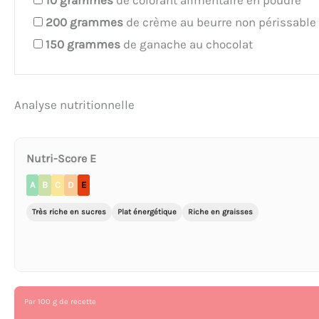
10
grammes
de colorant alimentaire en poudre
200
grammes
de crème au beurre non périssable
150
grammes
de ganache au chocolat
Analyse nutritionnelle
Nutri-Score E
A
B
C
D
E
Très riche en sucres
Plat énergétique
Riche en graisses
Par 100 g de recette