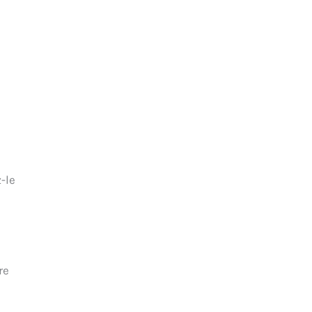
-le
re