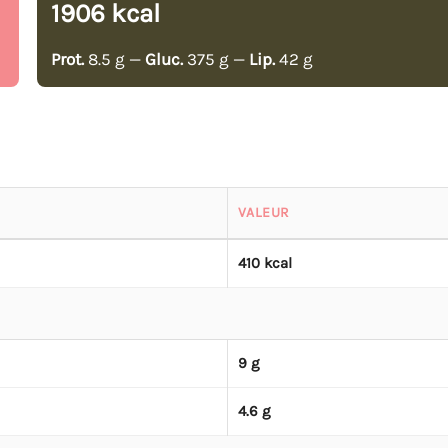
1906 kcal
Prot.
8.5 g —
Gluc.
375 g —
Lip.
42 g
VALEUR
410 kcal
9 g
4.6 g