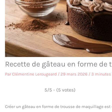
Recette de gâteau en forme de 
Par
Clémentine Lerougeard
/
29 mars 2026
/
3 minutes 
5/5 - (5 votes)
Créer un gâteau en forme de trousse de maquillage est u