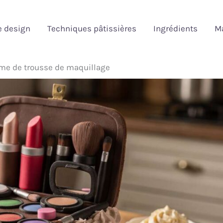
e design
Techniques pâtissières
Ingrédients
Ma
rme de trousse de maquillage