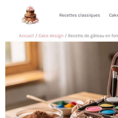
Aller
au
Recettes classiques
Cak
contenu
Accueil
Cake design
Recette de gâteau en fo