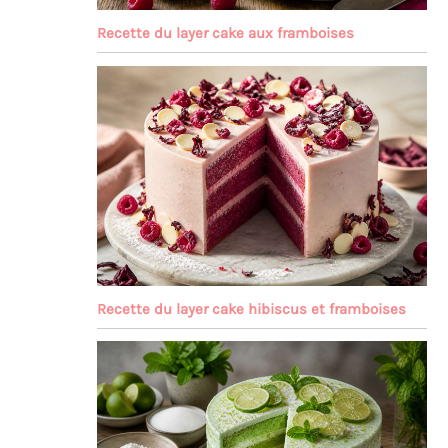
e
Recette du layer cake aux framboises
Recette du layer cake hibiscus et framboises