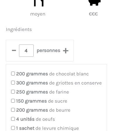
moyen
€€€
Ingrédients
–
+
personnes
200
grammes
de chocolat blanc
300
grammes
de griottes en conserve
250
grammes
de farine
150
grammes
de sucre
200
grammes
de beurre
4
unités
de oeufs
1
sachet
de levure chimique