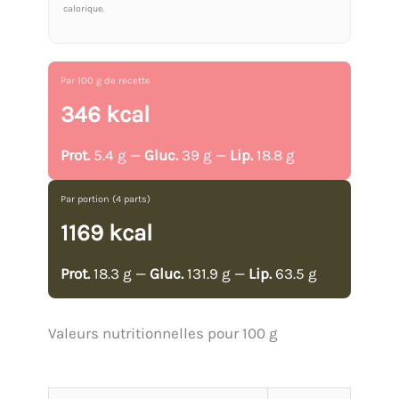
calorique.
Par 100 g de recette
346 kcal
Prot.
5.4 g —
Gluc.
39 g —
Lip.
18.8 g
Par portion (4 parts)
1169 kcal
Prot.
18.3 g —
Gluc.
131.9 g —
Lip.
63.5 g
Valeurs nutritionnelles pour 100 g