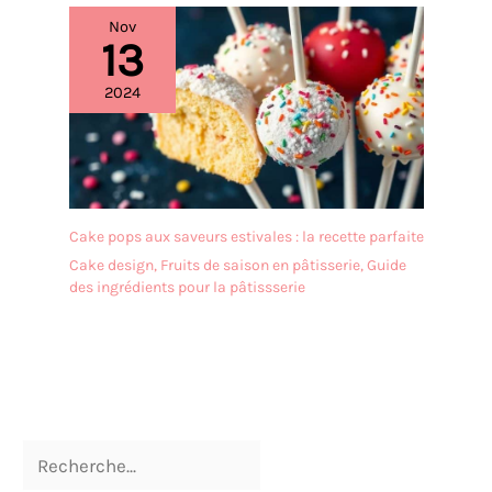
Nov
13
2024
Cake pops aux saveurs estivales : la recette parfaite
Cake design
,
Fruits de saison en pâtisserie
,
Guide
des ingrédients pour la pâtissserie