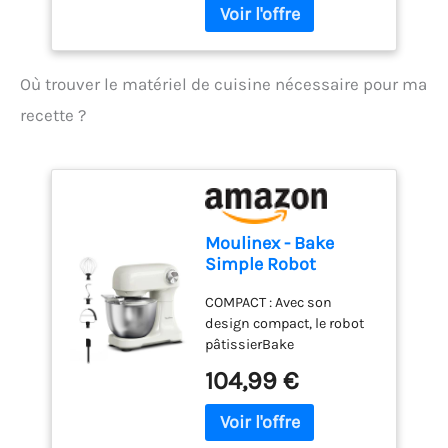
Où trouver le matériel de cuisine nécessaire pour ma
recette ?
Moulinex - Bake
Simple Robot
Pâtissier compact
COMPACT : Avec son
fouet, batteur et
design compact, le robot
crochet
pâtissierBake
Simples'adapte
104,99 €
parfaitement à toutes les
cuisines - sataillen'est pas
plus grande qu'une feuille