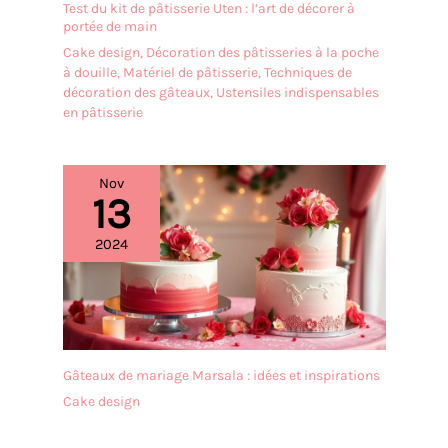
Test du kit de pâtisserie Uten : l’art de décorer à
portée de main
Cake design
,
Décoration des pâtisseries à la poche
à douille
,
Matériel de pâtisserie
,
Techniques de
décoration des gâteaux
,
Ustensiles indispensables
en pâtisserie
Nov
13
2024
Gâteaux de mariage Marsala : idées et inspirations
Cake design