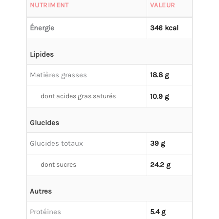
NUTRIMENT
VALEUR
Énergie
346 kcal
Lipides
Matières grasses
18.8 g
dont acides gras saturés
10.9 g
Glucides
Glucides totaux
39 g
dont sucres
24.2 g
Autres
Protéines
5.4 g