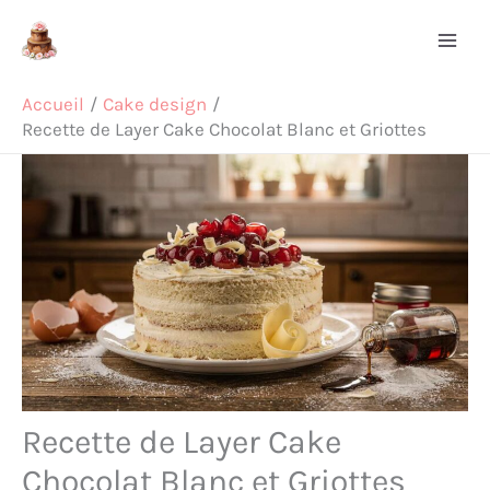
Aller
Rechercher
au
contenu
Accueil
Cake design
Recette de Layer Cake Chocolat Blanc et Griottes
Recette de Layer Cake
Chocolat Blanc et Griottes