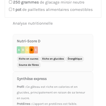
250
grammes
de glacage miroir neutre
1
pot
de paillettes alimentaires comestibles
Analyse nutritionnelle
Nutri-Score D
A
B
C
D
E
Riche en sucres
Riche en glucides
Énergétique
Source de fibres
Synthèse express
Profil :
Ce gâteau est riche en calories et en
glucides, principalement en raison de sa teneur
en sucre.
Protéines :
L'apport en protéines est faible.