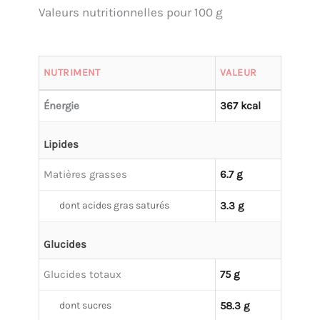
Valeurs nutritionnelles pour 100 g
NUTRIMENT
VALEUR
Énergie
367 kcal
Lipides
Matières grasses
6.7 g
dont acides gras saturés
3.3 g
Glucides
Glucides totaux
75 g
dont sucres
58.3 g