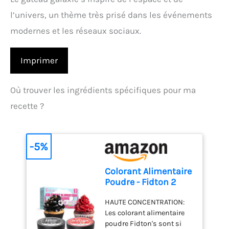
l’univers, un thème très prisé dans les événements
modernes et les réseaux sociaux.
Imprimer
Où trouver les ingrédients spécifiques pour ma
recette ?
-5%
Colorant Alimentaire
Poudre - Fidton 2
Couleurs Colorants
HAUTE CONCENTRATION:
Alimentaires
Les colorant alimentaire
Hydrosoluble Ultra
poudre Fidton's sont si
Haute Concentration