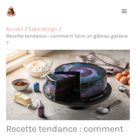
Aller
Rechercher
au
contenu
Accueil
Cake design
Recette tendance : comment faire un gâteau galaxie
?
Recette tendance : comment