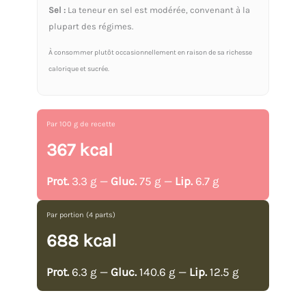
Sel :
La teneur en sel est modérée, convenant à la
plupart des régimes.
À consommer plutôt occasionnellement en raison de sa richesse
calorique et sucrée.
Par 100 g de recette
367 kcal
Prot.
3.3 g —
Gluc.
75 g —
Lip.
6.7 g
Par portion (4 parts)
688 kcal
Prot.
6.3 g —
Gluc.
140.6 g —
Lip.
12.5 g