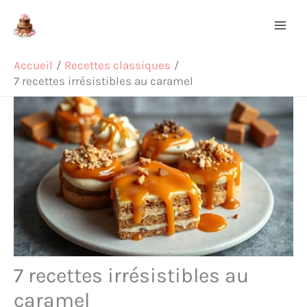
Aller
Rechercher
au
contenu
Accueil
Recettes classiques
7 recettes irrésistibles au caramel
7 recettes irrésistibles au
caramel