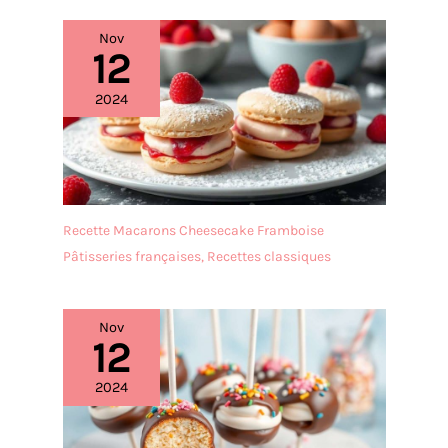
Nov
12
2024
Recette Macarons Cheesecake Framboise
Pâtisseries françaises
,
Recettes classiques
Nov
12
2024