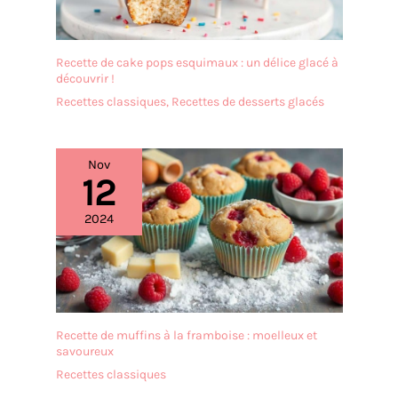
Recette de cake pops esquimaux : un délice glacé à
découvrir !
Recettes classiques
,
Recettes de desserts glacés
Nov
12
2024
Recette de muffins à la framboise : moelleux et
savoureux
Recettes classiques