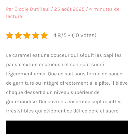
Par
Élodie Dutilleul
/
25 août 2025
/
4 minutes de
lecture
4.8/5 - (10 votes)
Le caramel est une douceur qui séduit les papilles
par sa texture onctueuse et son goût sucré
légèrement amer. Que ce soit sous forme de sauce,
de garniture ou intégré directement à la pâte, il élève
chaque dessert à un niveau supérieur de
gourmandise. Découvrons ensemble sept recettes
irrésistibles qui célèbrent ce délice doré et sucré.