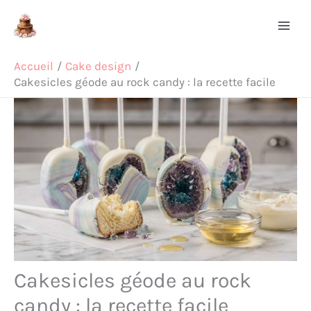
Aller
Rechercher
au
contenu
Accueil
Cake design
Cakesicles géode au rock candy : la recette facile
Cakesicles géode au rock
candy : la recette facile