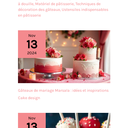
à douille
,
Matériel de pâtisserie
,
Techniques de
décoration des gâteaux
,
Ustensiles indispensables
en pâtisserie
Nov
13
2024
Gâteaux de mariage Marsala : idées et inspirations
Cake design
Nov
13