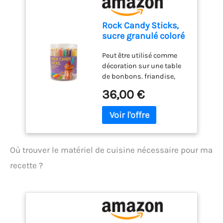
Rock Candy Sticks,
sucre granulé coloré
sur bâton, ensemble
Peut être utilisé comme
pour boissons et
décoration sur une table
décoration, 8
de bonbons. friandise,
saveurs 48 x 14 g
remerciement ou dans le
36,00 €
sac cadeau décorateurs
de cocktails et milkshakes
Où trouver le matériel de cuisine nécessaire pour ma
recette ?