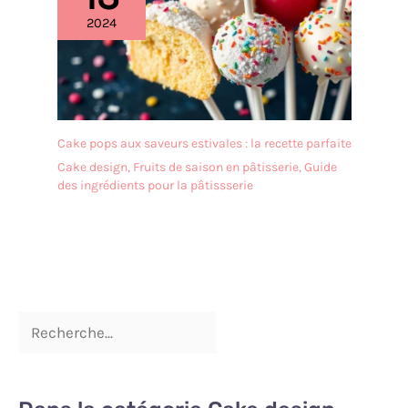
2024
Cake pops aux saveurs estivales : la recette parfaite
Cake design
,
Fruits de saison en pâtisserie
,
Guide
des ingrédients pour la pâtissserie