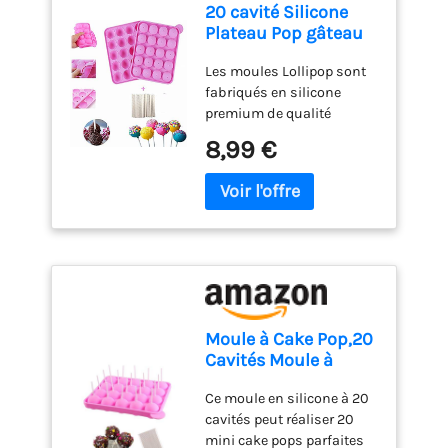
20 cavité Silicone
Plateau Pop gâteau
bâton Mould-
Les moules Lollipop sont
Lollipop Party
fabriqués en silicone
Cupcake Moule à
premium de qualité
gâteau, sans BPA
alimentaire, qui est
8,99 €
toxique et sûr, la
conception est conforme à
la norme de sécurité
alimentaire. Facile à
nettoyer, tout à fait
antiadhésif, et la
nourriture est facile à
enlever, ce qui est
préférable à l'ancienne
Moule à Cake Pop,20
cuve métallique. La
Cavités Moule à
flexibilité ultra de la
Bâtons Pops en
matière silicone permet de
Ce moule en silicone à 20
Silicone Gâteau
replier le plateau sans
cavités peut réaliser 20
Bâton Mould avec
endommager et résister à
mini cake pops parfaites
100 Sucettes Moulle