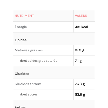
NUTRIMENT
VALEUR
Énergie
431 kcal
Lipides
Matières grasses
12.3 g
dont acides gras saturés
7.1 g
Glucides
Glucides totaux
76.3 g
dont sucres
53.6 g
Autres