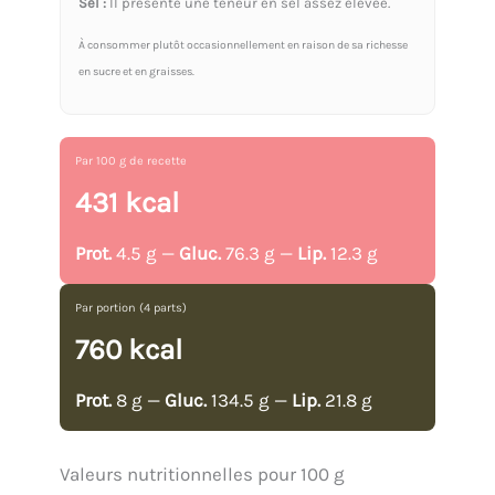
Sel :
Il présente une teneur en sel assez élevée.
À consommer plutôt occasionnellement en raison de sa richesse
en sucre et en graisses.
Par 100 g de recette
431 kcal
Prot.
4.5 g —
Gluc.
76.3 g —
Lip.
12.3 g
Par portion (4 parts)
760 kcal
Prot.
8 g —
Gluc.
134.5 g —
Lip.
21.8 g
Valeurs nutritionnelles pour 100 g