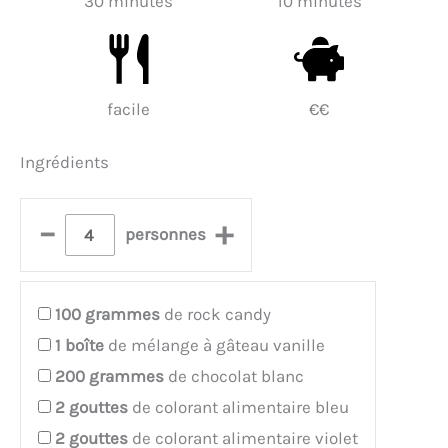
30 minutes
10 minutes
facile
€€
Ingrédients
–
+
personnes
100
grammes
de rock candy
1
boîte
de mélange à gâteau vanille
200
grammes
de chocolat blanc
2
gouttes
de colorant alimentaire bleu
2
gouttes
de colorant alimentaire violet