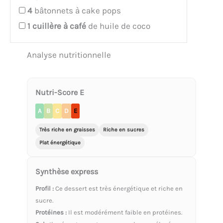
4
bâtonnets à cake pops
1
cuillère à café
de huile de coco
Analyse nutritionnelle
Nutri-Score E
A
B
C
D
E
Très riche en graisses
Riche en sucres
Plat énergétique
Synthèse express
Profil :
Ce dessert est très énergétique et riche en
sucre.
Protéines :
Il est modérément faible en protéines.