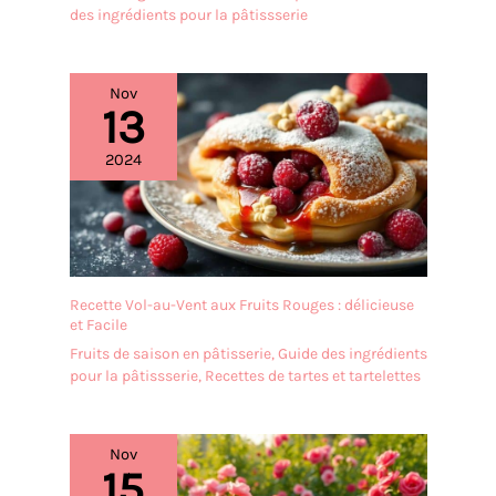
présentoir à gâteaux
des ingrédients pour la pâtissserie
multifonctionnel est
fabriqué en bois, sans
BPA, sain et écologique,
Nov
vous pouvez donc l'utiliser
13
sans hésitation. Le
présentoir à gâteaux est
2024
transparent et élégant,
léger et facile à
transporter, et sûr à
utiliser. Il est idéal comme
cadeau de bienvenue pour
vos amis et voisins,
Recette Vol-au-Vent aux Fruits Rouges : délicieuse
comme cadeau de
et Facile
fiançailles ou comme
cadeau d'anniversaire.
Fruits de saison en pâtisserie
,
Guide des ingrédients
✔[Facile à nettoyer] : le
pour la pâtissserie
,
Recettes de tartes et tartelettes
présentoir à gâteaux est
fabriqué dans un
matériau de haute qualité
Nov
et n'absorbe ni les odeurs
15
ni les taches. Il peut être