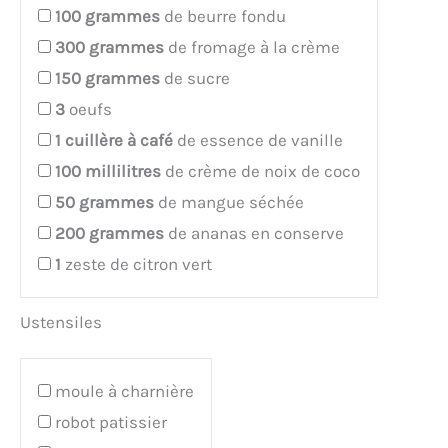
100
grammes
de beurre fondu
300
grammes
de fromage à la crème
150
grammes
de sucre
3
oeufs
1
cuillère à café
de essence de vanille
100
millilitres
de crème de noix de coco
50
grammes
de mangue séchée
200
grammes
de ananas en conserve
1
zeste de citron vert
Ustensiles
moule à charnière
robot patissier