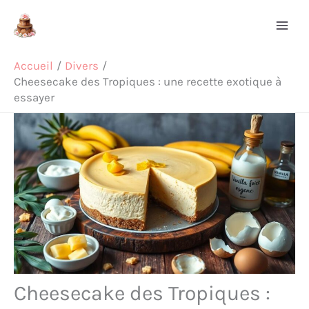
Aller
Rechercher
au
contenu
Accueil
Divers
Cheesecake des Tropiques : une recette exotique à
essayer
Cheesecake des Tropiques :