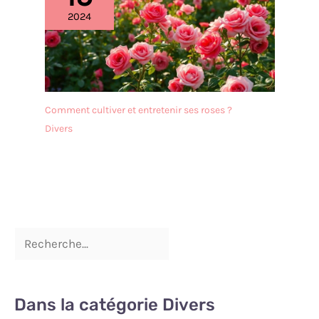
rincé avec un peu de
2024
liquide vaisselle et d'eau et
est très facile à entretenir.
Afin de prolonger sa durée
de vie, il est recommandé
de ne pas le nettoyer au
lave-vaisselle. Après le
Comment cultiver et entretenir ses roses ?
nettoyage, il doit être
Divers
séché afin de le garder au
sec. ✔[Remarque
importante] : si vous
rencontrez des difficultés,
n'hésitez pas à nous
contacter. Nous vous
répondrons dans les 24
heures.
Dans la catégorie Divers