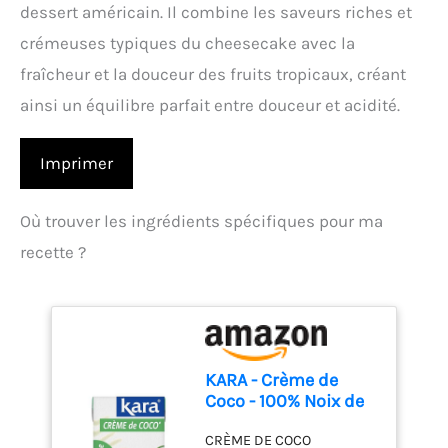
dessert américain. Il combine les saveurs riches et
crémeuses typiques du cheesecake avec la
fraîcheur et la douceur des fruits tropicaux, créant
ainsi un équilibre parfait entre douceur et acidité.
Imprimer
Où trouver les ingrédients spécifiques pour ma
recette ?
KARA - Crème de
Coco - 100% Noix de
Coco d'Indonésie -
CRÈME DE COCO
400ml