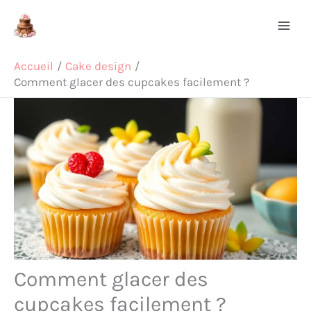
Aller
Rechercher
au
contenu
Accueil
Cake design
Comment glacer des cupcakes facilement ?
Comment glacer des
cupcakes facilement ?