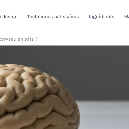
e design
Techniques pâtissières
Ingrédients
Ma
erveau en pâte ?