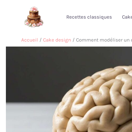
Aller
au
Recettes classiques
Cak
contenu
Accueil
Cake design
Comment modéliser un c