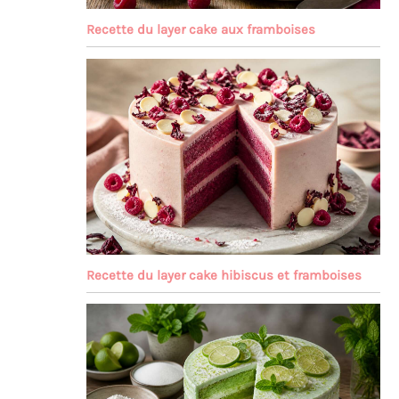
Recette du layer cake aux framboises
Recette du layer cake hibiscus et framboises