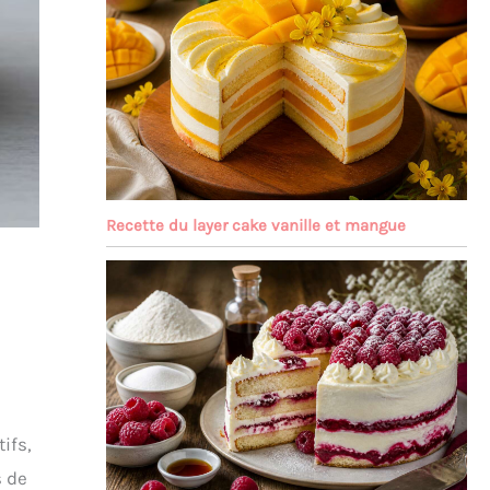
Recette du layer cake vanille et mangue
ifs,
s de