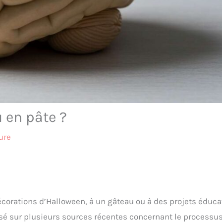
 en pâte ?
ure
écorations d’Halloween, à un gâteau ou à des projets éducat
asé sur plusieurs sources récentes concernant le processu