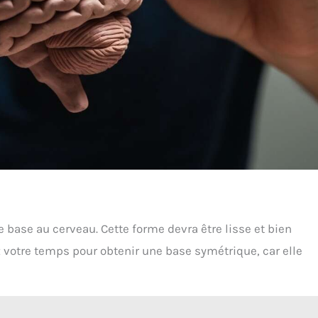
base au cerveau. Cette forme devra être lisse et bien
z votre temps pour obtenir une base symétrique, car elle