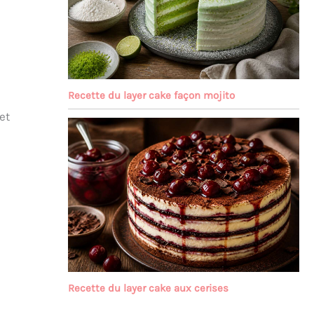
Recette du layer cake façon mojito
et
Recette du layer cake aux cerises