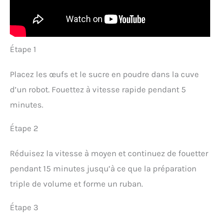
Étape 1
Placez les œufs et le sucre en poudre dans la cuve
d’un robot. Fouettez à vitesse rapide pendant 5
minutes.
Étape 2
Réduisez la vitesse à moyen et continuez de fouetter
pendant 15 minutes jusqu’à ce que la préparation
triple de volume et forme un ruban.
Étape 3