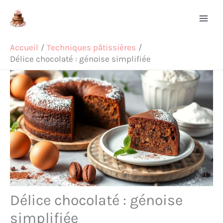
Aller
Rechercher
au
contenu
Accueil
Techniques pâtissières
Délice chocolaté : génoise simplifiée
Délice chocolaté : génoise
simplifiée