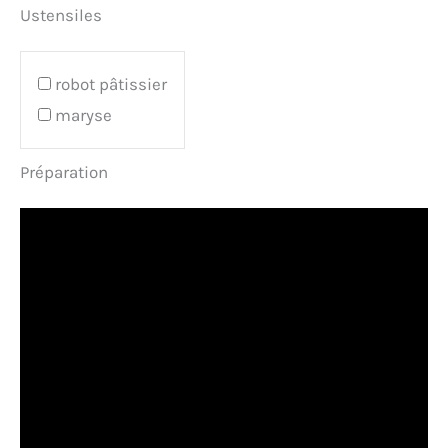
Ustensiles
robot pâtissier
maryse
Préparation