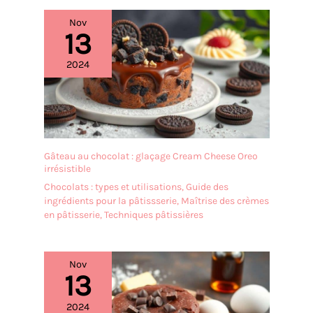
BPA, sain et écologique,
Nov
vous pouvez donc l'utiliser
13
sans hésitation. Le
présentoir à gâteaux est
2024
transparent et élégant,
léger et facile à
transporter, et sûr à
utiliser. Il est idéal comme
cadeau de bienvenue pour
vos amis et voisins,
Gâteau au chocolat : glaçage Cream Cheese Oreo
comme cadeau de
irrésistible
fiançailles ou comme
Chocolats : types et utilisations
,
Guide des
cadeau d'anniversaire.
ingrédients pour la pâtissserie
,
Maîtrise des crèmes
✔[Facile à nettoyer] : le
en pâtisserie
,
Techniques pâtissières
présentoir à gâteaux est
fabriqué dans un
matériau de haute qualité
et n'absorbe ni les odeurs
Nov
13
ni les taches. Il peut être
rincé avec un peu de
liquide vaisselle et d'eau et
2024