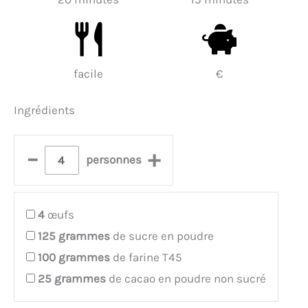
facile
€
Ingrédients
–
+
personnes
4
œufs
125
grammes
de sucre en poudre
100
grammes
de farine T45
25
grammes
de cacao en poudre non sucré