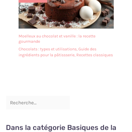
est très facile à entretenir.
Afin de prolonger sa durée
de vie, il est recommandé
de ne pas le nettoyer au
lave-vaisselle. Après le
nettoyage, il doit être
Moelleux au chocolat et vanille : la recette
séché afin de le garder au
gourmande
sec. ✔[Remarque
Chocolats : types et utilisations
,
Guide des
importante] : si vous
ingrédients pour la pâtissserie
,
Recettes classiques
rencontrez des difficultés,
n'hésitez pas à nous
contacter. Nous vous
répondrons dans les 24
heures.
Dans la catégorie Basiques de la