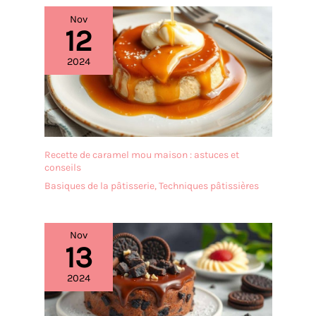
l'ensemble est
soigneusement protégé
Nov
12
par un emballage en
mousse robuste pour
garantir une réception
2024
sans aucune fissure.
(Note : Socle et dôme
inclus, objets décoratifs
non inclus).
Recette de caramel mou maison : astuces et
conseils
Basiques de la pâtisserie
,
Techniques pâtissières
Nov
13
2024