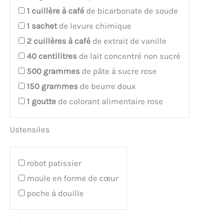
1
cuillère à café
de bicarbonate de soude
1
sachet
de levure chimique
2
cuillères à café
de extrait de vanille
40
centilitres
de lait concentré non sucré
500
grammes
de pâte à sucre rose
150
grammes
de beurre doux
1
goutte
de colorant alimentaire rose
Ustensiles
robot patissier
moule en forme de cœur
poche à douille