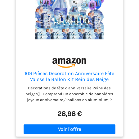
109 Pièces Decoration Anniversaire Fête
Vaisselle Ballon Kit Rein des Neige
3Ans,Froze Anniversaire Vaisselle Kit 4
Décorations de fête d'anniversaire Reine des
Ans,Frozen Decoration Anniversaire Filles
neiges】 Comprend un ensemble de bannières
Ballon Rein des Neig Assiettes, Serviettes
joyeux anniversaire,2 ballons en aluminium,2
ballons ronds en aluminium,18 ballons en latex,10
assiettes de 9 pouces,10 assiettes de 7 pouces,20
28,98 €
serviettes en papier,10 tasses,10 pailles,24
décorations pour cupcakes,1 Gâteau Topper,1
nappe,un total de 109 pièces, adapté pour une fête
d'anniversaire de 10 personnes. 【Matériaux de