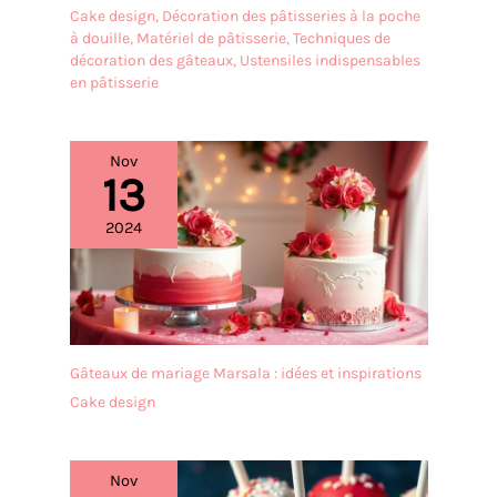
Cake design
,
Décoration des pâtisseries à la poche
à douille
,
Matériel de pâtisserie
,
Techniques de
décoration des gâteaux
,
Ustensiles indispensables
en pâtisserie
Nov
13
2024
Gâteaux de mariage Marsala : idées et inspirations
Cake design
Nov