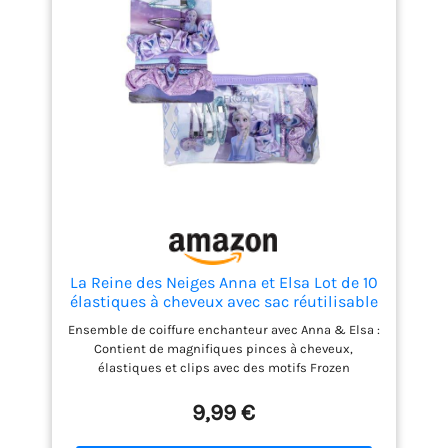
une vraie princesse da. ♥【Service】 Si vous
rencontrez des problèmes lors de l'utilisation du
produit, n'hésitez pas à nous contacter pour obtenir
une solution satisfaisante, notre équipe de clients
vous aidera.
La Reine des Neiges Anna et Elsa Lot de 10
élastiques à cheveux avec sac réutilisable
Bleu
Ensemble de coiffure enchanteur avec Anna & Elsa :
Contient de magnifiques pinces à cheveux,
élastiques et clips avec des motifs Frozen
adorables pour des coiffures de rêve. Doux pour les
cheveux des enfants : les chouchous souples et
9,99 €
élastiques et les pinces à cheveux douces assurent
un maintien sûr sans tirer ni endommager les