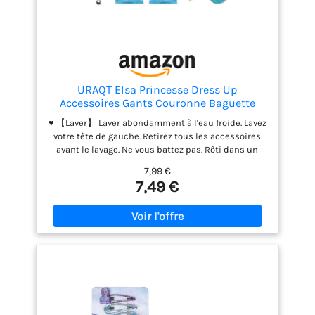
URAQT Elsa Princesse Dress Up
Accessoires Gants Couronne Baguette
Tresse Robe Longue Deguisement pour
♥ 【Laver】 Laver abondamment à l'eau froide. Lavez
Fille, Bleu (Gants Couronne Baguette
votre tête de gauche. Retirez tous les accessoires
Tresse), Taille unique
avant le lavage. Ne vous battez pas. Rôti dans un
endroit ombragé. Pas de repassage. Repasser avec
7,99 €
un jet peut causer des dommages irréversibles. ♥
7,49 €
【Robe élégante dress Robes fille Anna Princess de
bonne qualité. Toutes les filles l'aiment beaucoup et
ne peuvent pas lui résister. ♥ 【Qualité
irréprochable】 100% polyester, associé au meilleur
des tissus confortables et à la meilleure
technologie pour le rendre plus complet, plus doux,
plus brillant et plus soyeux, en prenant soin de la
peau de votre enfant, sans allergie. ♥ 【Cadeau
parfait】 C'est une robe que chaque fille devrait
avoir. Dans ce costume, chaque fille se sent comme