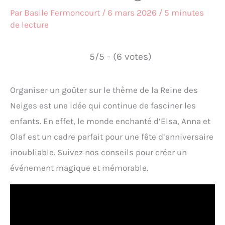
Par
Basile Fermoncourt
/
6 mars 2026
/
5 minutes
de lecture
5/5 - (6 votes)
Organiser un goûter sur le thème de la Reine des
Neiges est une idée qui continue de fasciner les
enfants. En effet, le monde enchanté d’Elsa, Anna et
Olaf est un cadre parfait pour une fête d’anniversaire
inoubliable. Suivez nos conseils pour créer un
événement magique et mémorable.