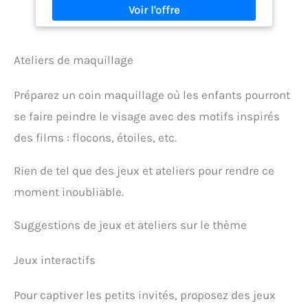
cheveux. Plusieurs versions et designs : Choisissez
parmi plusieurs ensembles avec des motifs
étincelants d’Elsa, des illustrations espiègles
d’Anna ou des accents mignons d’Olaf. Parfait pour
Ateliers de maquillage
la vie quotidienne et les occasions spéciales : idéal
pour la maternelle, les fêtes d'anniversaire, les
fêtes à thème ou tout simplement pour créer des
Préparez un coin maquillage où les enfants pourront
coiffures de conte de fées à la maison. Excellent
cadeau pour les fans de Frozen : un merveilleux
se faire peindre le visage avec des motifs inspirés
cadeau pour les petites princesses – parfait pour
des films : flocons, étoiles, etc.
les anniversaires, Noël ou comme surprise de
temps en temps.
Rien de tel que des jeux et ateliers pour rendre ce
moment inoubliable.
Suggestions de jeux et ateliers sur le thème
Jeux interactifs
Pour captiver les petits invités, proposez des jeux