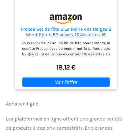
la fête à thème, à la réunion de famille, etc
Procos Set de fête S La Reine des Neiges 2
Wind Spirit, 52 pièces, 16 Assiettes, 16
gobelets, 20 Serviettes, Vaisselle jetable,
Vous recevrez ici un joli kit de fête pour enfants, la
Vaisselle de fête, décoration de Table
société Procos, avec de beaux motifs La Reine des
Neiges Le lot de 52 pièces contient 16 assiettes en
carton d'un diamètre de 23 cm, 16 gobelets en
carton d'une capacité maximale de 200 ml et 20
18,12 €
serviettes en papier (33 x 33 cm) Cette vaisselle
jetable pratique vous évite de devoir laver après la
fête du jardin, un anniversaire ou une fête à thème
Créez une atmosphère formidable lors de votre fête
ultime autour d'Anna et d'Elsa avec cet ensemble «
Frozen 2 Wind Spirit » de Procos Vous trouverez
Achat en ligne
d'autres articles de la société Procos dans notre
boutique de marque. Pour ce faire, cliquez sur le
nom de la marque Procos sous le titre du produit
Les plateformes en ligne offrent une grande variété
de produits à des prix compétitifs. Explorer ces