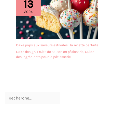
13
2024
Cake pops aux saveurs estivales : la recette parfaite
Cake design
,
Fruits de saison en pâtisserie
,
Guide
des ingrédients pour la pâtissserie