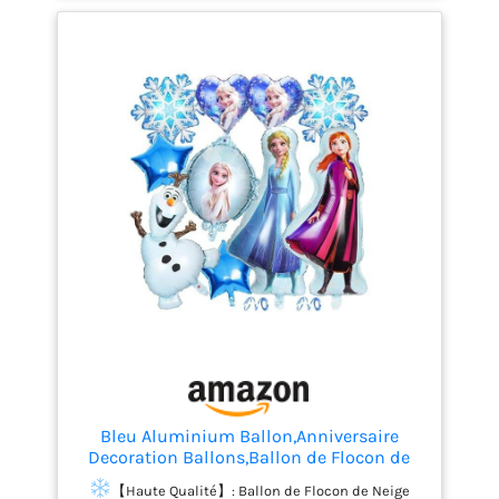
haute qualité】 Assiettes de fête, tasses, serviettes,
gâteau topper et pailles en papier de tableau blanc
biodégradable épais et durable, sûr et respectueux
de l'environnement, idéal pour les fêtes d'enfants.
【Design unique】 Cet ensemble de ballons
décoratifs pour la fête des enfants présente des
éléments sur le thème des personnages de dessins
animés et un design de flocons de neige doux.
Laissez les enfants passer un bon moment de fête
ensemble avec cet ensemble d'accessoires
d'anniversaire pour enfants. 【Facile à décorer】
Vous pouvez accrocher des bannières et des
ballons au plafond ou les installer sur les murs et
les fenêtres pour colorer la fête, ces motifs mignons
ajouteront plus de plaisir à la fête, attireront
l'attention des enfants et les exciteront.
【Polyvalent】Idéal pour les fêtes d'anniversaire de
filles, les baby showers, les anniversaires, les
mariages, les fêtes à thème, etc.
Bleu Aluminium Ballon,Anniversaire
Decoration Ballons,Ballon de Flocon de
Neige Fête Party Décoration,Helium en
【Haute Qualité】: Ballon de Flocon de Neige