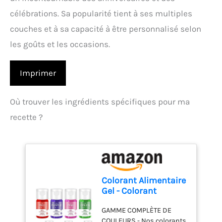
célébrations. Sa popularité tient à ses multiples
couches et à sa capacité à être personnalisé selon
les goûts et les occasions.
Imprimer
Où trouver les ingrédients spécifiques pour ma
recette ?
Colorant Alimentaire
Gel - Colorant
Alimentaire Sans
GAMME COMPLÈTE DE
Goût pour Gâteaux,
COULEURS - Nos colorants