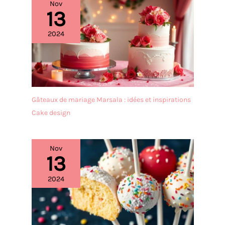
Nov
13
2024
Gâteaux de mariage Marsala : idées et inspirations
Cake design
Nov
13
2024