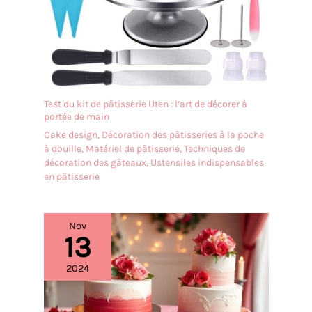
Test du kit de pâtisserie Uten : l’art de décorer à
portée de main
Cake design
,
Décoration des pâtisseries à la poche
à douille
,
Matériel de pâtisserie
,
Techniques de
décoration des gâteaux
,
Ustensiles indispensables
en pâtisserie
Nov
13
2024