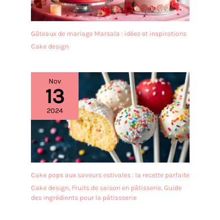
Gâteaux de mariage Marsala : idées et inspirations
Cake design
Nov
13
2024
Cake pops aux saveurs estivales : la recette parfaite
Cake design
,
Fruits de saison en pâtisserie
,
Guide
des ingrédients pour la pâtissserie