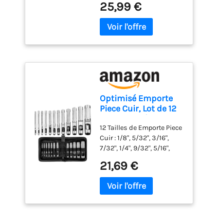
qualité, en silicone et en
s01__bullet">450 W</li>
Accessoires, Clip
25,99 €
durables. Design
ne doivent pas dépasser
plastiques de haute
<li class="p-
Attache-Cordon
ergonomique et facile
les trois quarts de la
qualité. Facile à nettoyer et
s01__bullet">5 vitesses +
(HR3741/00)
d'utilisation : Poignée
poche.
durable, Haute résistance
fonction Turbo</li> <li
ergonomique et bouton
à la rouille, Bords lisses et
class="p-
d'éjection pratique pour
lave-vaisselle sont sûrs
s01__bullet">Gris
une utilisation
Cadeau idéal: Cadeau
cachemire</li> </ul>
confortable et un
idéal pour un anniversaire,
changement rapide des
un anniversaire et Pâques.
accessoires. Compact et
Vous obtiendrez un kit
Optimisé Emporte
pratique pour un usage
complet de cuisson de
Piece Cuir, Lot de 12
quotidien : Léger, doté d'un
gâteaux pour cuire
Emporte-Pièces en
câble de 1 mètre et d'un
n'importe quel gâteau en
12 Tailles de Emporte Piece
Acier pour Papier, 3 à
design compact, ce mixeur
tant que débutant et
Cuir : 1/8", 5/32", 3/16",
19 mm, pour Bracelet
est facile à ranger et
professionnel
7/32", 1/4", 9/32", 5/16",
de Montre, Joint,
parfait pour toutes vos
3/8", 7/16", 1/2", 5/8" et 3/4"
Ceinture,
tâches de cuisine.
21,69 €
(3 mm, 4 mm, 5 mm, 5,5
Chaussures, Tissu,
mm, 6 mm, 7/8 mm) 9,5
Toile avec Mallette de
mm. 11 mm, 12 mm, 16 mm,
Rangement
19 mm). Contenu de la
livraison: 12 emporte piece