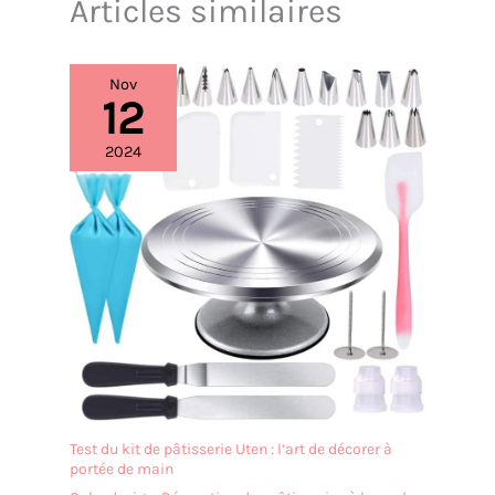
Articles similaires
adapté au micro-ondes et
assiettes plates pratiques
au lave-vaisselle pour une
et belles. Les assiettes de
utilisation et un nettoyage
8 pouces pour servir une
sans effort.
variété d'aliments, y
Nov
INSPIRATION QUOTIDIENNE
12
compris les desserts,
: Ensemble de vaisselle
salades, apéritifs,
pour vous et vos invités -
collations et plus encore.
2024
du petit-déjeuner au dîner,
Un bord légèrement évasé
un ensemble de vaisselle
empêche les aliments de
qui deviendra votre favori
se renverser sur l'assiette.
absolu !
CRÉEZ VOTRE
En plus de servir des plats,
VAISSELLE DE RÊVE : La
ces assiettes uniques
gamme Ibiza en bleu
peuvent également être
profond et vert océan
utilisées comme
propose des ensembles
décoration ou comme
individuels (grandes et
cadeau. Les assiettes et
petites assiettes, assiettes
les bols sont cuits à haute
creuses, bols et tasses)
température pour
ainsi que des ensembles
maximiser la résistance
combinés.
Test du kit de pâtisserie Uten : l’art de décorer à
de la porcelaine. La
portée de main
céramique est durable,