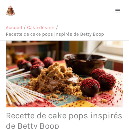
Aller
Rechercher
au
contenu
Accueil
Cake design
Recette de cake pops inspirés de Betty Boop
Recette de cake pops inspirés
de Betty Boop