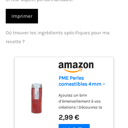
Imprimer
Où trouver les ingrédients spécifiques pour ma
recette ?
PME Perles
comestibles 4 mm –
Rouge (74 g / 2,61 oz)
Ajoutez un brin
d’émerveillement à vos
créations ! Découvrez la
toute nouvelle gamme de
2,99 €
sprinkles PME, éclatante
de couleurs audacieuses