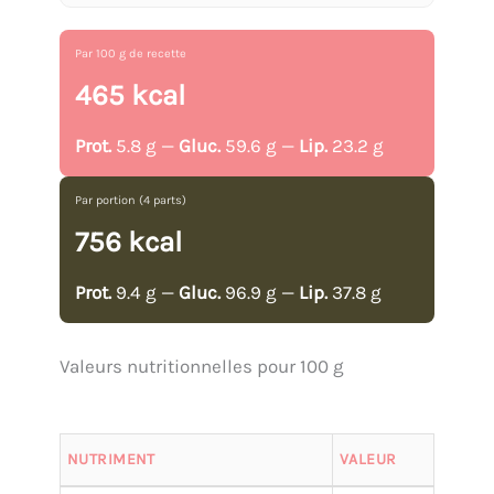
Par 100 g de recette
465 kcal
Prot.
5.8 g —
Gluc.
59.6 g —
Lip.
23.2 g
Par portion (4 parts)
756 kcal
Prot.
9.4 g —
Gluc.
96.9 g —
Lip.
37.8 g
Valeurs nutritionnelles pour 100 g
NUTRIMENT
VALEUR