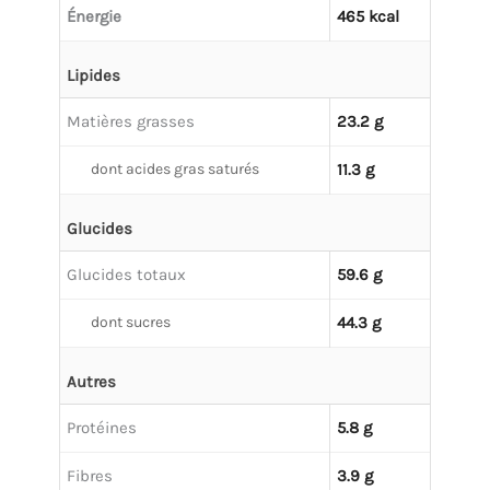
Énergie
465 kcal
Lipides
Matières grasses
23.2 g
dont acides gras saturés
11.3 g
Glucides
Glucides totaux
59.6 g
dont sucres
44.3 g
Autres
Protéines
5.8 g
Fibres
3.9 g