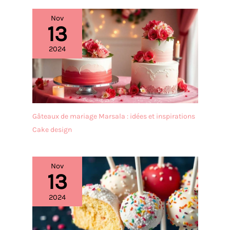
pouvez facilement
l'attacher à votre four ou à
Nov
votre réfrigérateur ou le
13
suspendre n'importe où.
Après utilisation, il suffit
2024
d'essuyer ou de rincer la
sonde
Gâteaux de mariage Marsala : idées et inspirations
Cake design
Nov
13
2024