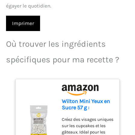
égayer le quotidien.
Imprimer
Où trouver les ingrédients
spécifiques pour ma recette ?
Wilton Mini Yeux en
Sucre 57 g :
Décorations en
Créez des visages uniques
Sucre pour
sur les cupcakes et les
Cupcakes, Cake
gâteaux. Idéal pour les
Pops, Gâteaux et