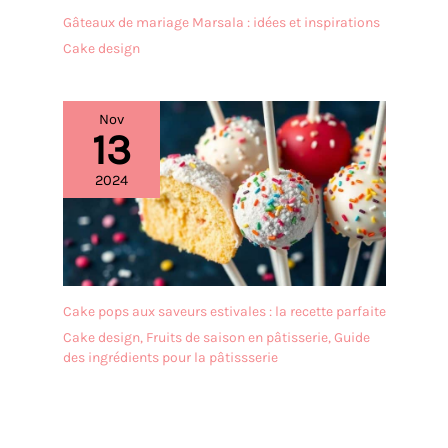
bambou s'adapte à toutes
Gâteaux de mariage Marsala : idées et inspirations
les décorations. Le
Cake design
support de sucettes est la
décoration parfaite pour
les fêtes d'anniversaire,
les fêtes de mariage, les
Nov
13
fêtes d'anniversaire, les
pâtisseries, les fêtes de
famille, les fêtes
2024
prénatales, les
anniversaires, les fêtes de
famille, les décorations de
vitrine, les fêtes de thé de
l'après-midi, Halloween et
Noël
Cake pops aux saveurs estivales : la recette parfaite
Cake design
,
Fruits de saison en pâtisserie
,
Guide
des ingrédients pour la pâtissserie