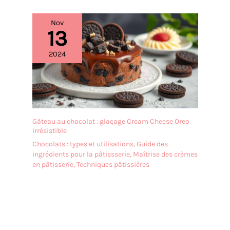
Nov
13
2024
Gâteau au chocolat : glaçage Cream Cheese Oreo
irrésistible
Chocolats : types et utilisations
,
Guide des
ingrédients pour la pâtissserie
,
Maîtrise des crèmes
en pâtisserie
,
Techniques pâtissières