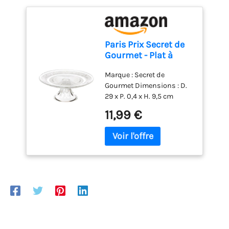
Paris Prix Secret de
Gourmet - Plat à
Gâteau sur Pied
Marque : Secret de
Renaissance 29cm
Gourmet Dimensions : D.
Transparent
29 x P. 0,4 x H. 9,5 cm
Matière : Verre Coloris :
11,99 €
Transparent