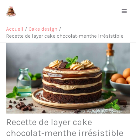
Aller
Rechercher
au
contenu
Accueil
Cake design
Recette de layer cake chocolat-menthe irrésistible
Recette de layer cake
chocolat-menthe irrésistible