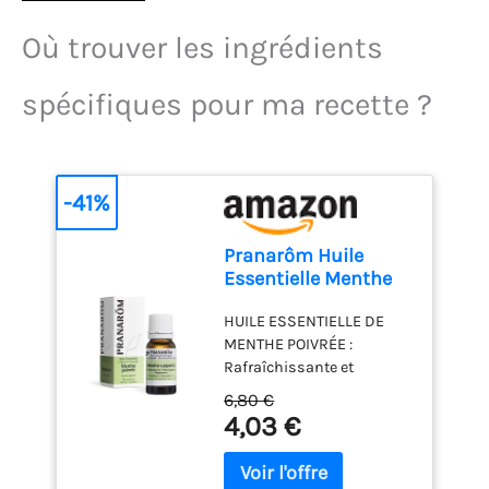
Où trouver les ingrédients
spécifiques pour ma recette ?
-41%
Pranarôm Huile
Essentielle Menthe
Poivrée HECT 10 ml
HUILE ESSENTIELLE DE
MENTHE POIVRÉE :
Rafraîchissante et
stimulante pour
6,80 €
l’organisme, sa
4,03 €
polyvalence d’action, tant
sur la bonne digestion
que sur les états de