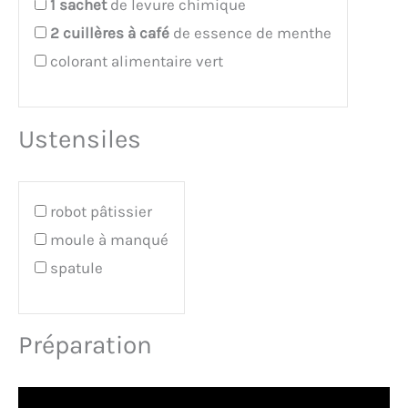
1
sachet
de levure chimique
2
cuillères à café
de essence de menthe
colorant alimentaire vert
Ustensiles
robot pâtissier
moule à manqué
spatule
Préparation