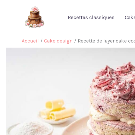
Aller
au
Recettes classiques
Cak
contenu
Accueil
Cake design
Recette de layer cake coc