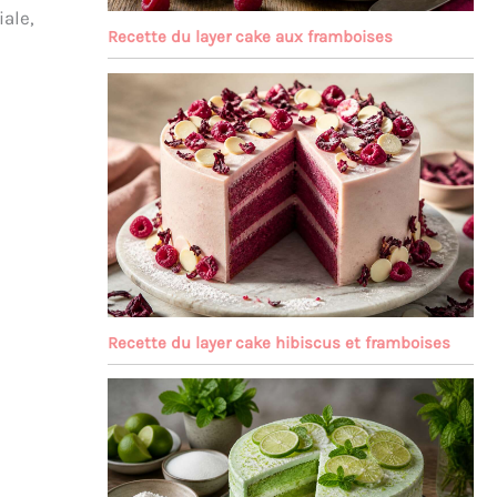
ale,
Recette du layer cake aux framboises
Recette du layer cake hibiscus et framboises