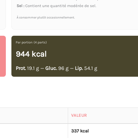
Sel :
Contient une quantité modérée de sel.
À consommer plutôt occasionnellement.
Par portion (4 parts)
944 kcal
Prot.
19.1 g —
Gluc.
96 g —
Lip.
54.1 g
VALEUR
337 kcal