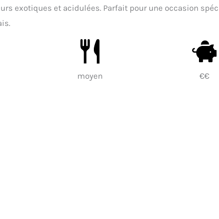
s exotiques et acidulées. Parfait pour une occasion spéci
is.
moyen
€€