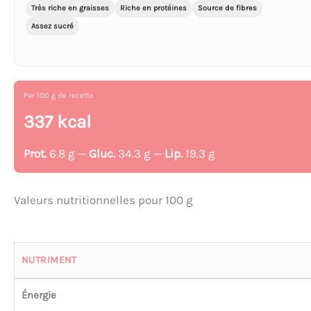
Très riche en graisses
Riche en protéines
Source de fibres
Assez sucré
Par 100 g de recette
337 kcal
Prot.
6.8 g —
Gluc.
34.3 g —
Lip.
19.3 g
Valeurs nutritionnelles pour 100 g
NUTRIMENT
Énergie