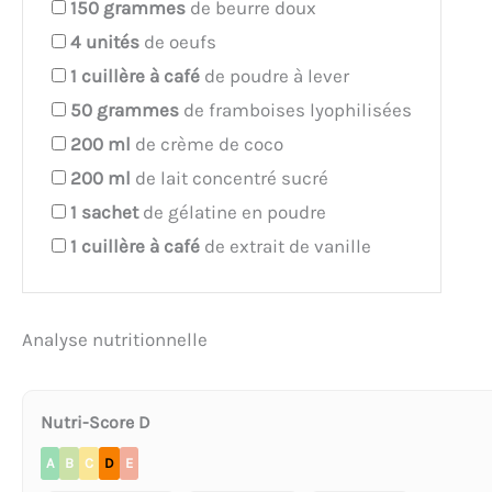
150
grammes
de beurre doux
4
unités
de oeufs
1
cuillère à café
de poudre à lever
50
grammes
de framboises lyophilisées
200
ml
de crème de coco
200
ml
de lait concentré sucré
1
sachet
de gélatine en poudre
1
cuillère à café
de extrait de vanille
Analyse nutritionnelle
Nutri-Score D
A
B
C
D
E