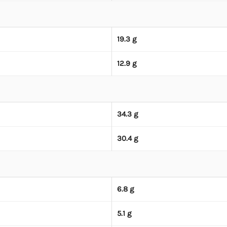
19.3 g
12.9 g
34.3 g
30.4 g
6.8 g
5.1 g