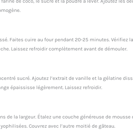
farine de coco, le sucre et la poudre à lever. Ajoutez les oe
homogène.
é. Faites cuire au four pendant 20-25 minutes. Vérifiez l
sèche. Laissez refroidir complètement avant de démouler.
centré sucré. Ajoutez l’extrait de vanille et la gélatine dis
nge épaississe légèrement. Laissez refroidir.
sens de la largeur. Étalez une couche généreuse de mousse
yophilisées. Couvrez avec l’autre moitié de gâteau.