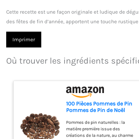
Cette recette est une façon originale et ludique de dég
des fêtes de fin d’année, apportent une touche rustique
Imprimer
Où trouver les ingrédients spécif
100 Pièces Pommes de Pin
Pommes de Pin de Noël
Pommes de Pin Naturel en
Pommes de pin naturelles : la
Vrac pour Bricolage à la
matière première issue des
Main Mariage Sapin de
créations de la nature, au charme
Noël Automne Hiver