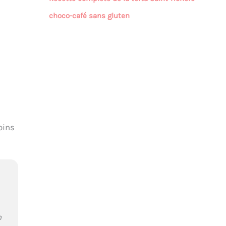
choco-café sans gluten
oins
n