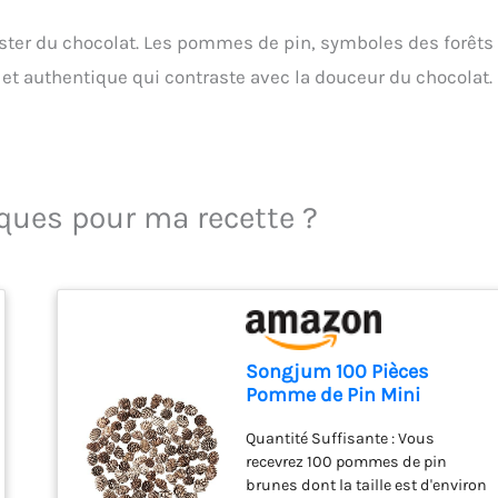
uster du chocolat. Les pommes de pin, symboles des forêts 
 et authentique qui contraste avec la douceur du chocolat.
iques pour ma recette ?
Songjum 100 Pièces
Pomme de Pin Mini
Pommes de Pin Naturelles
Quantité Suffisante : Vous
avec Peinture Blanche
recevrez 100 pommes de pin
Petite Pomme de Pin pour
brunes dont la taille est d'environ
Maison Festive Bricolage