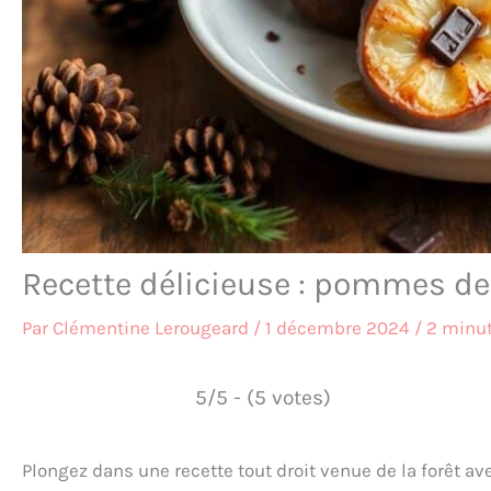
Recette délicieuse : pommes de
Par
Clémentine Lerougeard
/
1 décembre 2024
/
2 minut
5/5 - (5 votes)
Plongez dans une recette tout droit venue de la forêt a