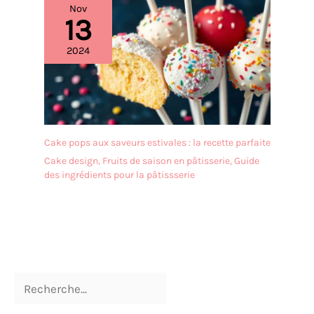
Nov
13
2024
Cake pops aux saveurs estivales : la recette parfaite
Cake design
,
Fruits de saison en pâtisserie
,
Guide
des ingrédients pour la pâtissserie