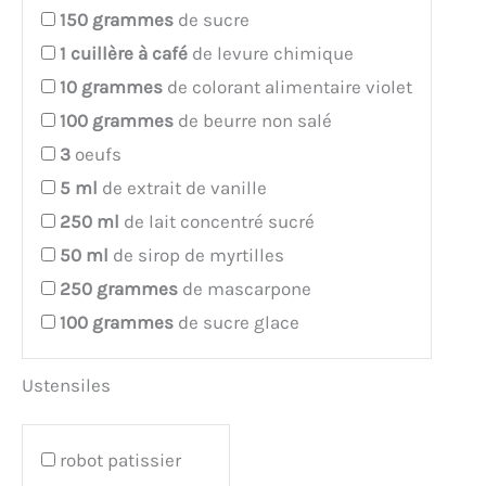
150
grammes
de sucre
1
cuillère à café
de levure chimique
10
grammes
de colorant alimentaire violet
100
grammes
de beurre non salé
3
oeufs
5
ml
de extrait de vanille
250
ml
de lait concentré sucré
50
ml
de sirop de myrtilles
250
grammes
de mascarpone
100
grammes
de sucre glace
Ustensiles
robot patissier