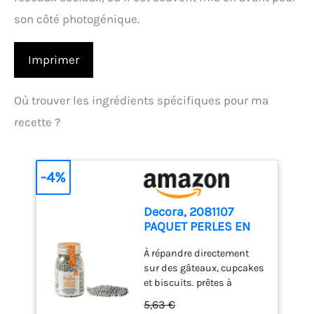
son côté photogénique.
Imprimer
Où trouver les ingrédients spécifiques pour ma
recette ?
-4%
Decora, 2081107
PAQUET PERLES EN
SUCRE ARGENT,
À répandre directement
Biologique, 100 gr
sur des gâteaux, cupcakes
et biscuits. prêtes à
l'usage. idéales pour
5,63 €
ajouter une touche de