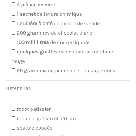
4
pièces
de œufs
1
sachet
de levure chimique
1
cuillère à café
de extrait de vanille
200
grammes
de chocolat blanc
100
millilitres
de crème liquide
quelques
gouttes
de colorant alimentaire
rouge
50
grammes
de perles de sucre argentées
Ustensiles
robot pâtissier
moule à gâteau de 20 cm
spatule coudée