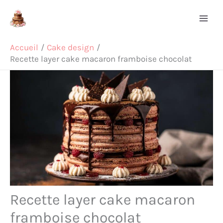
Aller
Rechercher
au
contenu
Accueil
Cake design
Recette layer cake macaron framboise chocolat
Recette layer cake macaron
framboise chocolat