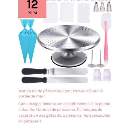
12
des performances
durables supérieures
2024
sans ploiement ni rupture.
Finition Polie Miroir &
Style Classique Simple :
Doté d'une finition poli
miroir lisse pour un aspect
moderne et raffiné,
associé à un style
classique et simple qui
s'adapte à toute
décoration de table, des
repas décontractés aux
occasions formelles.
Manche Ergonomique &
Test du kit de pâtisserie Uten : l’art de décorer à
Facile à Utiliser : Le
portée de main
manche conçu de manière
Cake design
,
Décoration des pâtisseries à la poche
ergonomique offre une
à douille
,
Matériel de pâtisserie
,
Techniques de
prise confortable et
décoration des gâteaux
,
Ustensiles indispensables
antidérapante, réduisant
en pâtisserie
la fatigue de la main lors