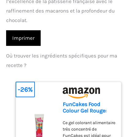
l’excellence de la pâtisserie française avec le
raffinement des macarons et la profondeur du
chocolat.
Imprimer
Où trouver les ingrédients spécifiques pour ma
recette ?
-26%
FunCakes Food
Colour Gel Rouge:
Colorant Alimentaire
Ce gel colorant alimentaire
Gel Concentré pour
très concentré de
le Fondant, la Pâte
FunCakes est idéal pour
d'Amande, la Crème.