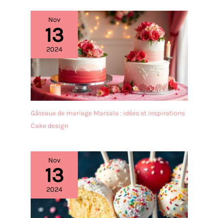
de l'utilisation et facilitant
la prise et la dégustation
Nov
des desserts, fruits,
13
fromage et apéritifs. Facile
à Nettoyer & Lavable en
2024
Lave-Vaisselle : La surface
lisse de l'acier inoxydable
ne retient pas les résidus
de nourriture, permettant
un nettoyage facile à la
main à l'eau, et
Gâteaux de mariage Marsala : idées et inspirations
entièrement lavable en
lave-vaisselle pour un
Cake design
nettoyage rapide, pratique
et approfondi à chaque
fois.
Nov
13
2024