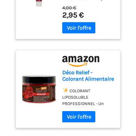
colorer le pâte à sucre, le
Dosage Simple et
4,00 €
glaçage, le massepain, les
Facile. Créer des
2,95 €
crèmes, les gâteaux, les
Couleurs Vives. Halal.
gommes et bien d'autres
30 g
choses encore. Une seule
goutte de colorant
alimentaire gel FunCakes
suffit pour créer des
couleurs vives, ce qui
permet au colorant
alimentaire de durer
Déco Relief -
longtemps. L'emballage
Colorant Alimentaire
est conçu de manière à ce
Rouge 20 g -
que la distribution puisse
Colorant Liposoluble
COLORANT
être contrôlée très
en Poudre -
LIPOSOLUBLE
précisément, que le
Ingrédient Cuisine &
PROFESSIONNEL - Un
dosage soit facile et que le
Pâtisserie - Pour
colorant alimentaire «
bouchon reste propre. Le
Crèmes au Beurre,
laqu頻 liposoluble pour
colorant alimentaire est
Chocolat, Pâtes
colorer vos préparations
stable à la cuisson
d’Amande, Ganaches
d’un joli rouge intense.
jusqu'à 200°C, alors
Très concentré, il est idéal