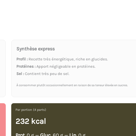
Synthèse express
Profil :
Recette très énergétique, riche en glucides.
Protéines :
Apport négligeable en protéines.
Sel :
Contient très peu de sel.
À consommer plutôt occasionnellement en raison de sa teneur élevée en sucres.
Par portion (4 parts)
232 kcal
Prot.
0 g —
Gluc.
60 g —
Lip.
0 g