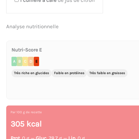
1
cuillère à café
de jus de citron
Analyse nutritionnelle
Nutri-Score E
A
B
C
D
E
Très riche en glucides
Faible en protéines
Très faible en graisses
Par 100 g de recette
305 kcal
Prot.
0 g —
Gluc.
78.7 g —
Lip.
0 g