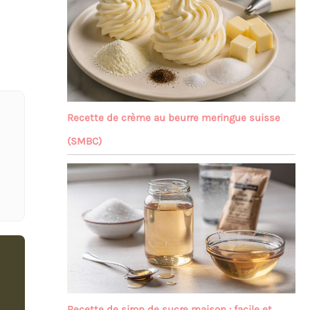
Recette de crème au beurre meringue suisse
(SMBC)
Recette de sirop de sucre maison : facile et