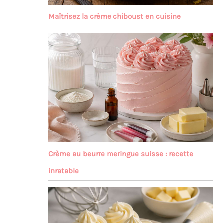
Maîtrisez la crème chiboust en cuisine
Crème au beurre meringue suisse : recette
inratable