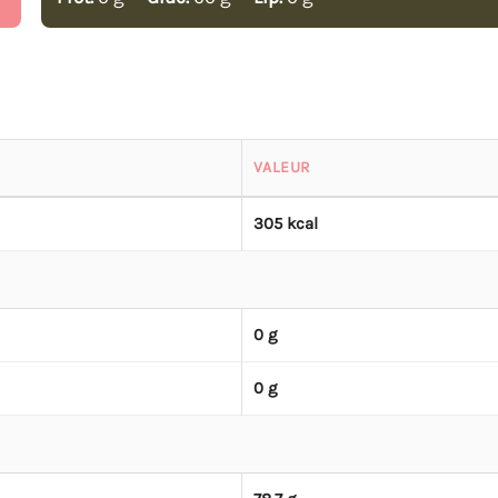
VALEUR
305 kcal
0 g
0 g