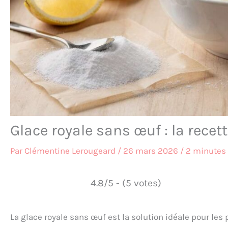
Glace royale sans œuf : la recett
Par
Clémentine Lerougeard
/
26 mars 2026
/
2 minutes 
4.8/5 - (5 votes)
La glace royale sans œuf est la solution idéale pour les