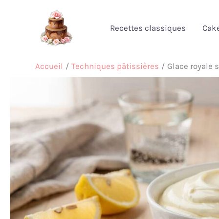
Aller
au
Recettes classiques
Cak
contenu
Accueil
Techniques pâtissières
Glace royale s