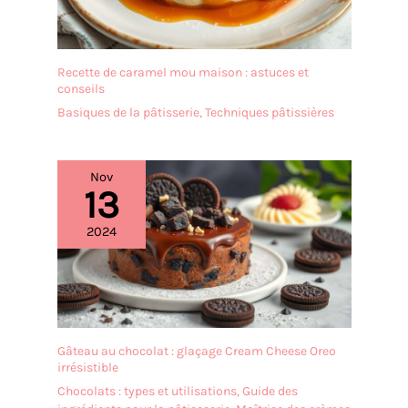
Recette de caramel mou maison : astuces et
conseils
Basiques de la pâtisserie
,
Techniques pâtissières
Nov
13
2024
Gâteau au chocolat : glaçage Cream Cheese Oreo
irrésistible
Chocolats : types et utilisations
,
Guide des