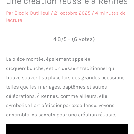
une création réussie à Rennes
Par
Élodie Dutilleul
/
21 octobre 2025
/
4 minutes de
lecture
4.8/5 - (6 votes)
La pièce montée, également appelée
croquembouche, est un dessert traditionnel qui
trouve souvent sa place lors des grandes occasions
telles que les mariages, baptêmes et autres
célébrations. À Rennes, comme ailleurs, elle
symbolise l’art pâtissier par excellence. Voyons
ensemble les secrets pour une création réussie.