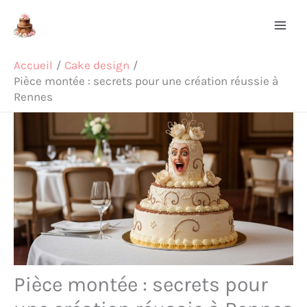
Aller
Rechercher
au
contenu
Accueil
Cake design
Pièce montée : secrets pour une création réussie à
Rennes
Pièce montée : secrets pour