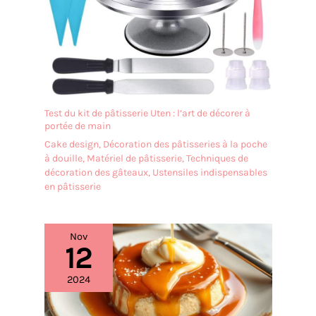
Test du kit de pâtisserie Uten : l’art de décorer à
portée de main
Cake design
,
Décoration des pâtisseries à la poche
à douille
,
Matériel de pâtisserie
,
Techniques de
décoration des gâteaux
,
Ustensiles indispensables
en pâtisserie
Nov
12
2024