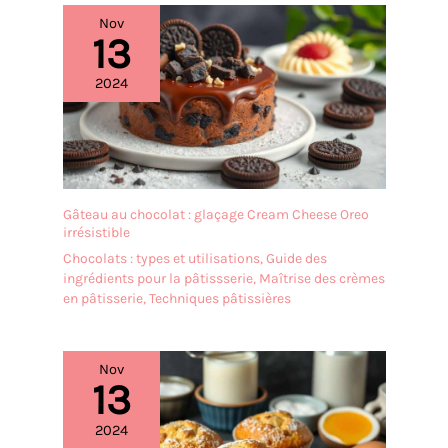
en pâtisserie, ainsi que le
Nov
cadeau parfait pour toutes
13
les occasions telles que
les anniversaires, les
2024
mariages, la fête des
mères, Noël, Pâques, les
anniversaires.
Gâteau au chocolat : glaçage Cream Cheese Oreo
irrésistible
Chocolats : types et utilisations
,
Guide des
ingrédients pour la pâtissserie
,
Maîtrise des crèmes
en pâtisserie
,
Techniques pâtissières
Nov
13
2024