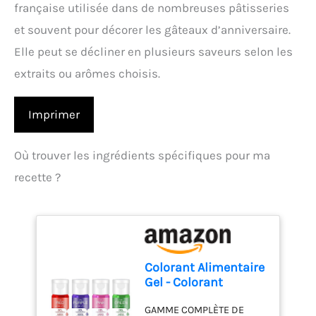
française utilisée dans de nombreuses pâtisseries
et souvent pour décorer les gâteaux d’anniversaire.
Elle peut se décliner en plusieurs saveurs selon les
extraits ou arômes choisis.
Imprimer
Où trouver les ingrédients spécifiques pour ma
recette ?
Colorant Alimentaire
Gel - Colorant
Alimentaire Sans
GAMME COMPLÈTE DE
Goût pour Gâteaux,