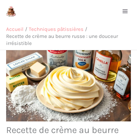
Aller
Rechercher
au
contenu
Accueil
Techniques pâtissières
Recette de crème au beurre russe : une douceur
irrésistible
Recette de crème au beurre