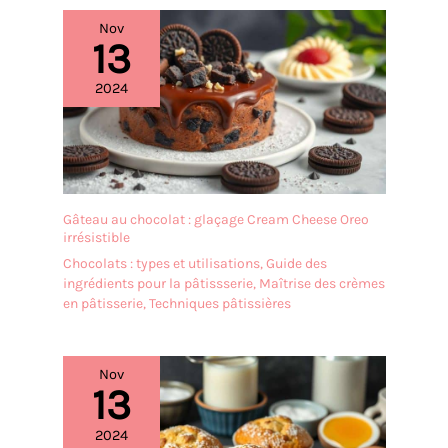
Nov
13
2024
Gâteau au chocolat : glaçage Cream Cheese Oreo
irrésistible
Chocolats : types et utilisations
,
Guide des
ingrédients pour la pâtissserie
,
Maîtrise des crèmes
en pâtisserie
,
Techniques pâtissières
Nov
13
2024