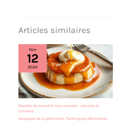
Articles similaires
Nov
12
2024
Recette de caramel mou maison : astuces et
conseils
Basiques de la pâtisserie
,
Techniques pâtissières