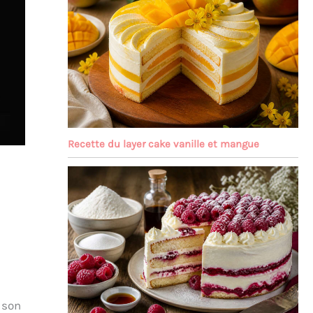
Recette du layer cake vanille et mangue
t son