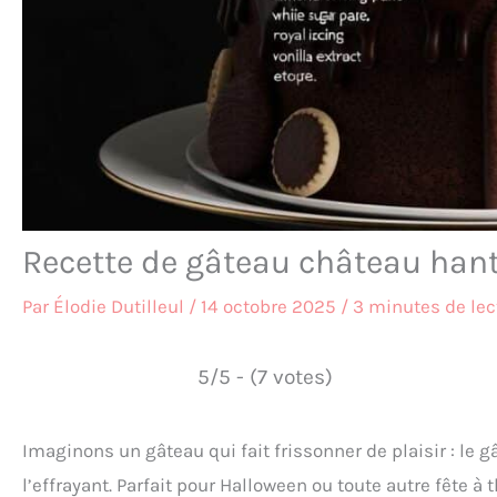
Recette de gâteau château hanté 
Par
Élodie Dutilleul
/
14 octobre 2025
/
3 minutes de lec
5/5 - (7 votes)
Imaginons un gâteau qui fait frissonner de plaisir : le g
l’effrayant. Parfait pour Halloween ou toute autre fête à