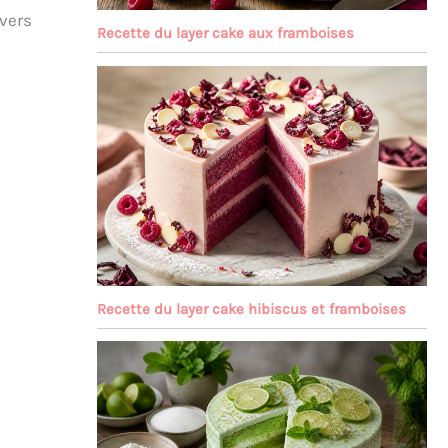
 vers
Recette du layer cake aux framboises
Recette du layer cake hibiscus et framboises