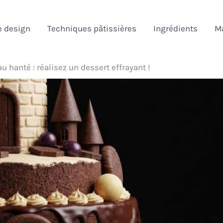
e design
Techniques pâtissières
Ingrédients
Ma
 hanté : réalisez un dessert effrayant !