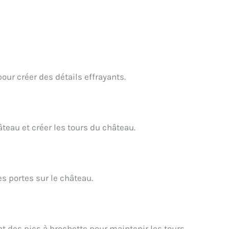
pour créer des détails effrayants.
âteau et créer les tours du château.
es portes sur le château.
t des pics à brochette pour maintenir les tours.