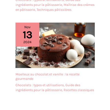
ingrédients pour la pâtissserie
,
Maîtrise des crèmes
en pâtisserie
,
Techniques pâtissières
Nov
13
2024
Moelleux au chocolat et vanille : la recette
gourmande
Chocolats : types et utilisations
,
Guide des
ingrédients pour la pâtissserie
,
Recettes classiques