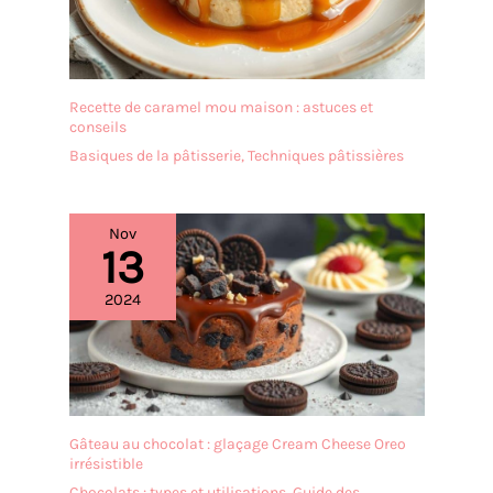
Recette de caramel mou maison : astuces et
conseils
Basiques de la pâtisserie
,
Techniques pâtissières
Nov
13
2024
Gâteau au chocolat : glaçage Cream Cheese Oreo
irrésistible
Chocolats : types et utilisations
,
Guide des