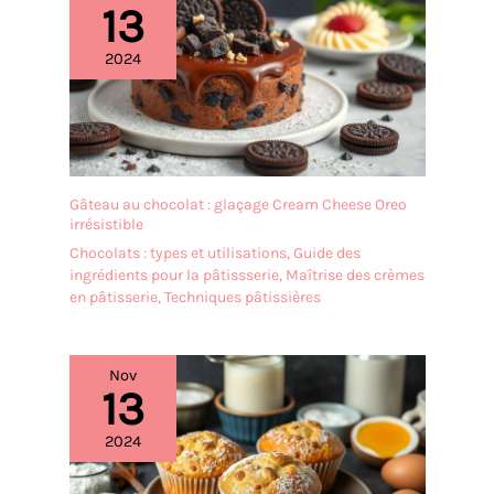
13
sans hésitation. Le
présentoir à gâteaux est
2024
transparent et élégant,
léger et facile à
transporter, et sûr à
utiliser. Il est idéal comme
cadeau de bienvenue pour
vos amis et voisins,
Gâteau au chocolat : glaçage Cream Cheese Oreo
comme cadeau de
irrésistible
fiançailles ou comme
Chocolats : types et utilisations
,
Guide des
cadeau d'anniversaire.
ingrédients pour la pâtissserie
,
Maîtrise des crèmes
✔[Facile à nettoyer] : le
en pâtisserie
,
Techniques pâtissières
présentoir à gâteaux est
fabriqué dans un
matériau de haute qualité
et n'absorbe ni les odeurs
Nov
13
ni les taches. Il peut être
rincé avec un peu de
liquide vaisselle et d'eau et
2024
est très facile à entretenir.
Afin de prolonger sa durée