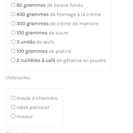
80
grammes
de beurre fondu
400
grammes
de fromage à la crème
300
grammes
de crème de marrons
100
grammes
de sucre
3
unités
de œufs
100
grammes
de praliné
2
cuillères à café
de gélatine en poudre
Ustensiles
moule à charnière
robot patissier
mixeur