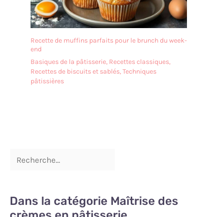
de vie, il est recommandé
de ne pas le nettoyer au
lave-vaisselle. Après le
nettoyage, il doit être
Recette de muffins parfaits pour le brunch du week-
séché afin de le garder au
end
sec. ✔[Remarque
Basiques de la pâtisserie
,
Recettes classiques
,
importante] : si vous
Recettes de biscuits et sablés
,
Techniques
rencontrez des difficultés,
pâtissières
n'hésitez pas à nous
contacter. Nous vous
répondrons dans les 24
heures.
Dans la catégorie Maîtrise des
crèmes en pâtisserie