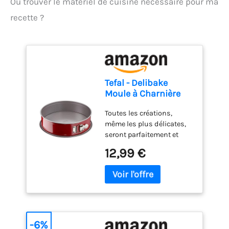
Où trouver le matériel de cuisine nécessaire pour ma
recette ?
Tefal - Delibake
Moule à Charnière
Antiadhésif - 23 cm -
Toutes les créations,
Rouge
même les plus délicates,
seront parfaitement et
facilement démoulées
12,99 €
grce à la ceinture amovible
du moule Le fond plus
large avec rebords
empêche le débordement
et peut également être
utilisé comme assiette de
service Nettoyage facile
-6%