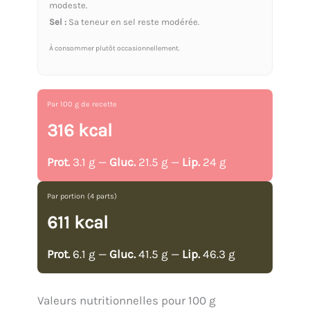
modeste.
Sel :
Sa teneur en sel reste modérée.
À consommer plutôt occasionnellement.
Par 100 g de recette
316 kcal
Prot.
3.1 g —
Gluc.
21.5 g —
Lip.
24 g
Par portion (4 parts)
611 kcal
Prot.
6.1 g —
Gluc.
41.5 g —
Lip.
46.3 g
Valeurs nutritionnelles pour 100 g