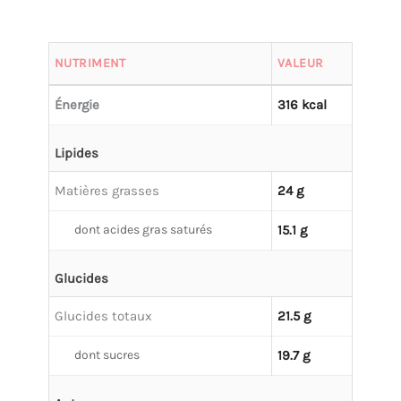
NUTRIMENT
VALEUR
Énergie
316 kcal
Lipides
Matières grasses
24 g
dont acides gras saturés
15.1 g
Glucides
Glucides totaux
21.5 g
dont sucres
19.7 g