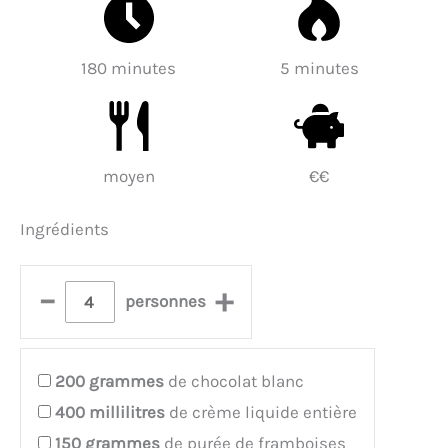
180 minutes
5 minutes
moyen
€€
Ingrédients
–
+
personnes
200
grammes
de chocolat blanc
400
millilitres
de crème liquide entière
150
grammes
de purée de framboises