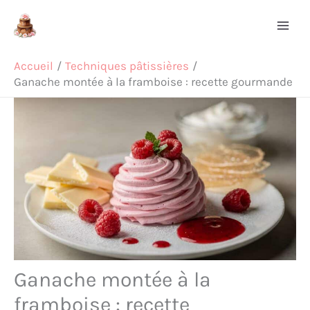
Aller
Rechercher
au
contenu
Accueil
Techniques pâtissières
Ganache montée à la framboise : recette gourmande
Ganache montée à la
framboise : recette