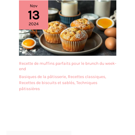
Nov
13
2024
Recette de muffins parfaits pour le brunch du week-
end
Basiques de la pâtisserie
,
Recettes classiques
,
Recettes de biscuits et sablés
,
Techniques
pâtissières