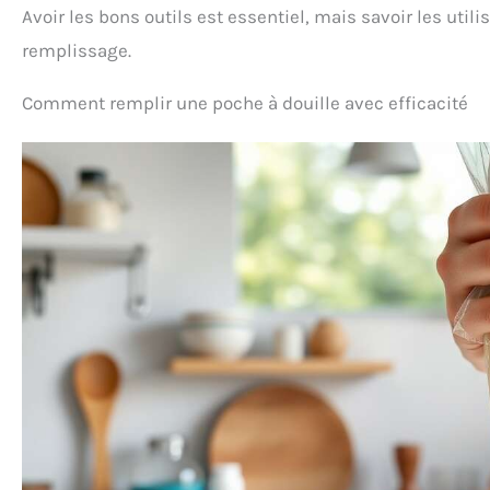
Avoir les bons outils est essentiel, mais savoir les util
résistant à la corrosion et
à douil
durable, antiadhésif,
créera u
remplissage.
insipide et non toxique,
de la b
Réutilisable facile à
et vous
Comment remplir une poche à douille avec efficacité
nettoyer et lavable au
beaux 
lave-vaisselle. Que vous
comme v
souhaitiez réaliser des
Sécurit
décorations audacieuses
Tous 
ou des détails délicats,
répon
douille cannelée de
alimenta
glaçage contient un
acier i
embout pour chaque
qualit
occasion. 【Utilisation
haute qu
facile】Poche a douille
et en p
patisserie de
qualité.
pulvérisation peut être
et 
réutilisée, et l'opération
résist
est simple, Il suffit de
Bords
presser doucement la
vais
poche à douille et le
Cadea
glaçage sortira de la buse
i
Cette douille à pâtisserie
ann
s’utilise avec un
annive