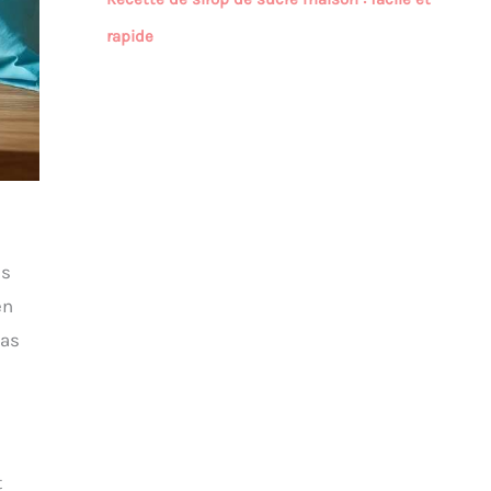
rapide
es
en
pas
t