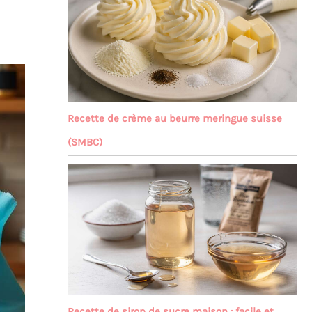
Recette de crème au beurre meringue suisse
(SMBC)
Recette de sirop de sucre maison : facile et