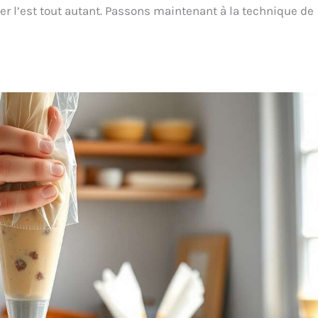
iser l’est tout autant. Passons maintenant à la technique de
le en silicone, il
peut être mis au lave-
n glaçage à partir
vaisselle. Réutilisable,
use de décoration
sans BPA, sans danger
 pourrez créer de
pour les aliments. Facile à
boutons floraux
utiliser : 8 types de buses
ous le souhaitez
d’extrusion, chaque buse
é des Matériaux:
peut être fabriquée avec
les accessoires
un design différent. Il
dent aux normes
suffit de presser
ires, fabriqués en
doucement la poche à
noxydable 304 de
douille (non incluse) et le
é alimentaire de
glaçage sortira de la buse
alité, en silicone
et vous pourrez
lastiques de haute
facilement faire un beau
 Facile à nettoyer
dessus complet de
durable, Haute
cupcakes. Un
ance à la rouille,
incontournable pour faire
 lisses et lave-
de beaux gâteaux : les
selle sont sûrs
buses à pâtisserie
u idéal: Cadeau
décoratives créent des
déal pour un
étoiles complexes, des
iversaire, un
tourbillons élégants, des
rsaire et Pâques.
coquilles et des rosaces,