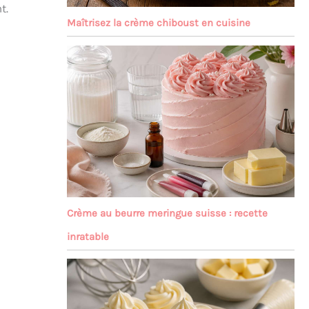
t.
Maîtrisez la crème chiboust en cuisine
Crème au beurre meringue suisse : recette
inratable