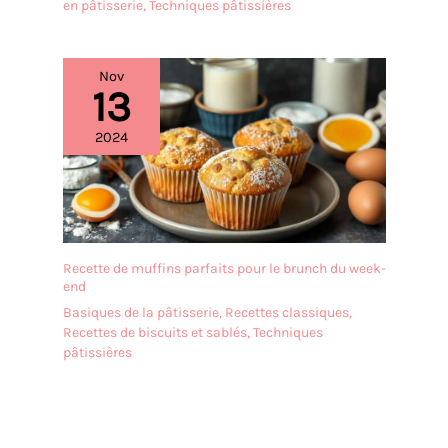
en pâtisserie
,
Techniques pâtissières
Nov
13
2024
Recette de muffins parfaits pour le brunch du week-
end
Basiques de la pâtisserie
,
Recettes classiques
,
Recettes de biscuits et sablés
,
Techniques
pâtissières