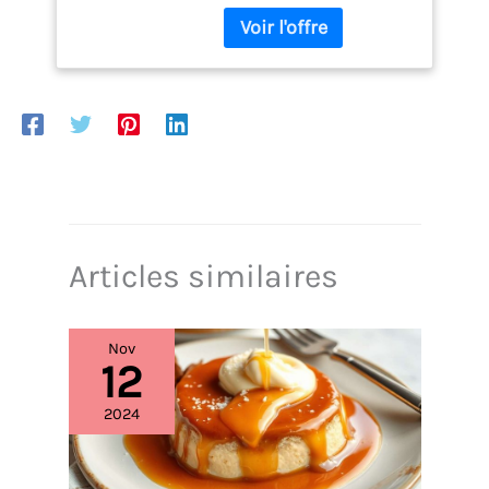
magnétique ou au trou de
suspension au dos, vous
pouvez facilement
l'attacher à votre four ou à
votre réfrigérateur ou le
suspendre n'importe où.
Après utilisation, il suffit
d'essuyer ou de rincer la
sonde
Articles similaires
Nov
12
2024