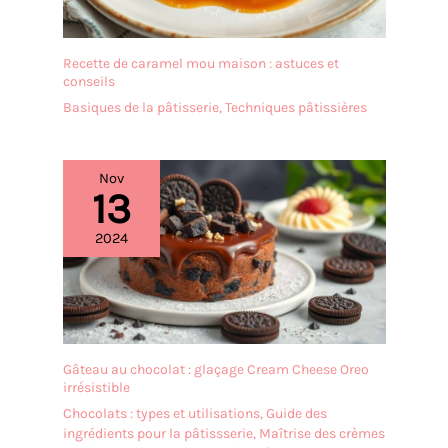
Recette de caramel mou maison : astuces et
conseils
Basiques de la pâtisserie
,
Techniques pâtissières
Nov
13
2024
Gâteau au chocolat : glaçage Cream Cheese Oreo
irrésistible
Chocolats : types et utilisations
,
Guide des
ingrédients pour la pâtissserie
,
Maîtrise des crèmes