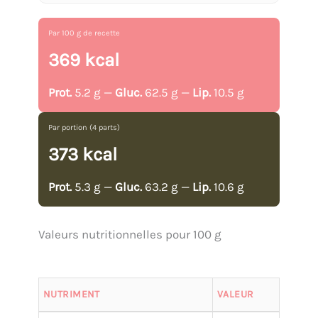
Par 100 g de recette
369 kcal
Prot.
5.2 g —
Gluc.
62.5 g —
Lip.
10.5 g
Par portion (4 parts)
373 kcal
Prot.
5.3 g —
Gluc.
63.2 g —
Lip.
10.6 g
Valeurs nutritionnelles pour 100 g
NUTRIMENT
VALEUR