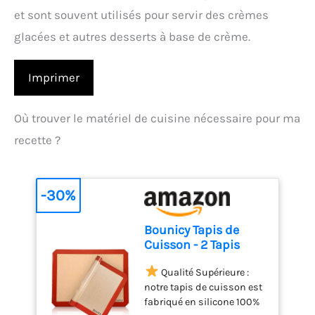
et sont souvent utilisés pour servir des crèmes
glacées et autres desserts à base de crème.
Imprimer
Où trouver le matériel de cuisine nécessaire pour ma
recette ?
-30%
Bounicy Tapis de
Cuisson - 2 Tapis
Réutilisable en
Silicone Anti-Adhésif
Qualité Supérieure :
- Supporte le Four et
notre tapis de cuisson est
le Micro-Onde, Passe
fabriqué en silicone 100%