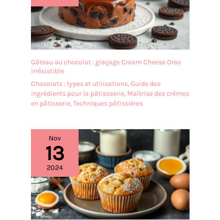
les plateaux arrivent
les couleurs ou les
cassés
saveurs entre les
utilisations. Parfaitement
compatible avec les
aliments froids et chauds
sans vous soucier des
Gâteau au chocolat : glaçage Cream Cheese Oreo
éclats, des entailles, des
irrésistible
fissures et des rayures
Chocolats : types et utilisations
,
Guide des
Passe au micro-ondes et
ingrédients pour la pâtissserie
,
Maîtrise des crèmes
au lave-vaisselle : les
en pâtisserie
,
Techniques pâtissières
assiettes de service
passent au micro-ondes
et au lave-vaisselle,
Nov
peuvent facilement
13
réchauffer les apéritifs, et
ne seront pas très
2024
chaudes après l'utilisation
du micro-ondes. Que ce
soit avec une sauce
filandreuse ou un dessert
collant, les plateaux