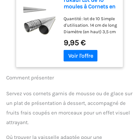
rukauf Lot de 10
la cuisine. Aciers
moules à Cornets en
inoxydables : Les moules
Acier Inoxydable 140
à pâtisserie sont
Quantité : lot de 10 Simple
mm x 35 mm
fabriqués en acier
d'utilisation. 14 cm de long
inoxydable de haute
Diamètre (en haut) 3,5 cm
qualité. Résistant à la
moules pour cornets
9,95 €
rouille et au lave-vaisselle,
Douilles Crème
veuillez les sécher
soigneusement après le
nettoyage. Ils seront votre
bras droit dans votre
cuisine, et vous
Comment présenter
permettront de faire des
pâtisseries en forme de
Servez vos cornets garnis de mousse ou de glace sur
triangle ou de cône en un
rien de temps. Facile à
un plat de présentation à dessert, accompagné de
utiliser : vous pouvez
fruits frais coupés en morceaux pour un effet visuel
utiliser la pâte et les
moules à pâtisserie pour
attrayant.
faire des cornets
croustillants à la crème
Où trouver la vaisselle adaptée pour une
glacée, des cannoli ou des