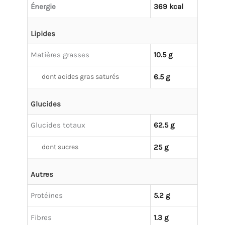
Énergie
369 kcal
Lipides
Matières grasses
10.5 g
dont acides gras saturés
6.5 g
Glucides
Glucides totaux
62.5 g
dont sucres
25 g
Autres
Protéines
5.2 g
Fibres
1.3 g