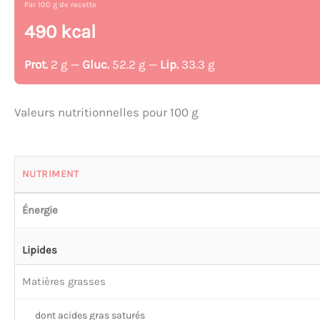
Par 100 g de recette
490 kcal
Prot.
2 g —
Gluc.
52.2 g —
Lip.
33.3 g
Valeurs nutritionnelles pour 100 g
NUTRIMENT
Énergie
Lipides
Matières grasses
dont acides gras saturés