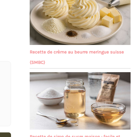
Recette de crème au beurre meringue suisse
(SMBC)
Recette de sirop de sucre maison : facile et