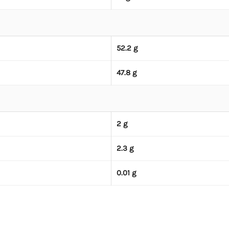
52.2 g
47.8 g
2 g
2.3 g
0.01 g