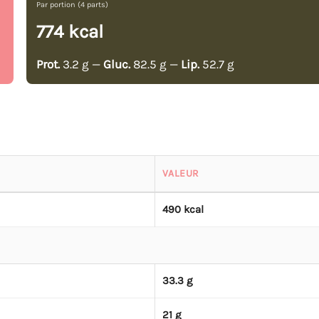
Par portion (4 parts)
774 kcal
Prot.
3.2 g —
Gluc.
82.5 g —
Lip.
52.7 g
VALEUR
490 kcal
33.3 g
21 g