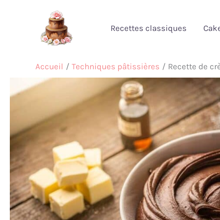
Aller
au
Recettes classiques
Cak
contenu
Accueil
Techniques pâtissières
Recette de cr