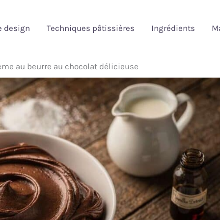
e design
Techniques pâtissières
Ingrédients
Ma
ème au beurre au chocolat délicieuse