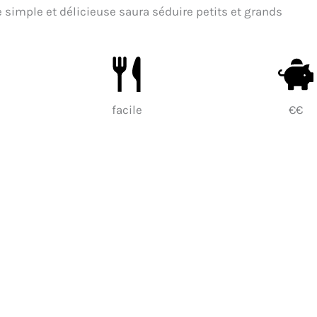
te simple et délicieuse saura séduire petits et grands
facile
€€