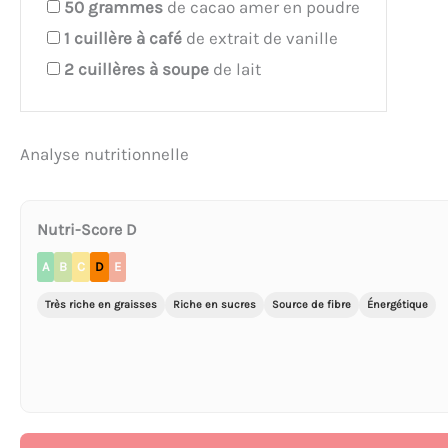
50
grammes
de cacao amer en poudre
1
cuillère à café
de extrait de vanille
2
cuillères à soupe
de lait
Analyse nutritionnelle
Nutri-Score D
A
B
C
D
E
Très riche en graisses
Riche en sucres
Source de fibre
Énergétique