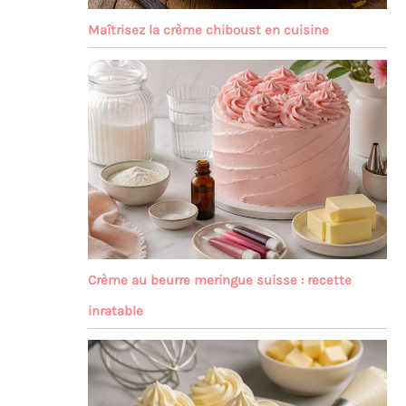
Maîtrisez la crème chiboust en cuisine
Crème au beurre meringue suisse : recette
inratable