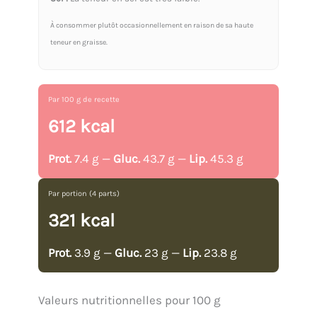
À consommer plutôt occasionnellement en raison de sa haute
teneur en graisse.
Par 100 g de recette
612 kcal
Prot.
7.4 g —
Gluc.
43.7 g —
Lip.
45.3 g
Par portion (4 parts)
321 kcal
Prot.
3.9 g —
Gluc.
23 g —
Lip.
23.8 g
Valeurs nutritionnelles pour 100 g