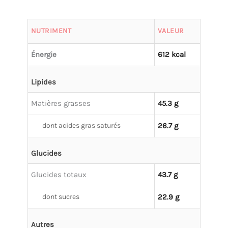
NUTRIMENT
VALEUR
Énergie
612 kcal
Lipides
Matières grasses
45.3 g
dont acides gras saturés
26.7 g
Glucides
Glucides totaux
43.7 g
dont sucres
22.9 g
Autres