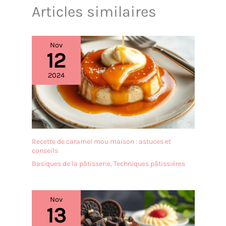
Articles similaires
Nov
12
2024
Recette de caramel mou maison : astuces et
conseils
Basiques de la pâtisserie
,
Techniques pâtissières
Nov
13