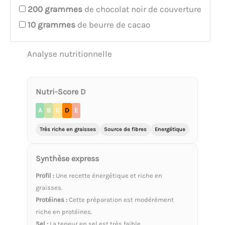
200
grammes
de chocolat noir de couverture
10
grammes
de beurre de cacao
Analyse nutritionnelle
Nutri-Score D
A
B
C
D
E
Très riche en graisses
Source de fibres
Energétique
Synthèse express
Profil :
Une recette énergétique et riche en
graisses.
Protéines :
Cette préparation est modérément
riche en protéines.
Sel :
La teneur en sel est très faible.