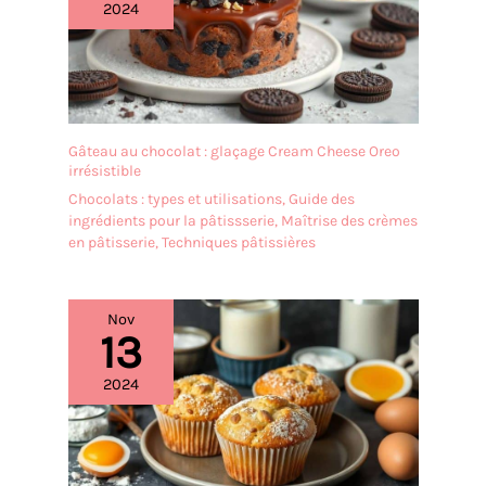
2024
Gâteau au chocolat : glaçage Cream Cheese Oreo
irrésistible
Chocolats : types et utilisations
,
Guide des
ingrédients pour la pâtissserie
,
Maîtrise des crèmes
en pâtisserie
,
Techniques pâtissières
Nov
13
2024