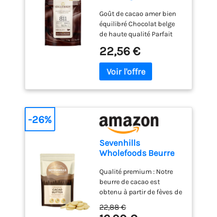
arôme naturel de vanille
Goût de cacao amer bien
<1% Allergène: Lait, soja,
équilibré Chocolat belge
cacao, vanilline
de haute qualité Parfait
pour les fontaines au
22,56 €
chocolat, les gâteaux et les
desserts Convient pour
une large utilisation du
moulage à la fusion Les
callets de chocolat noir
sont conçus pour une
fusion propre et facile
-26%
Sevenhills
Wholefoods Beurre
De Cacao Bio 200g
Qualité premium : Notre
beurre de cacao est
obtenu à partir de fèves de
cacao Criollo biologiques
22,88 €
d’Amérique du Sud,